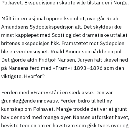
Polhavet. Ekspedisjonen skapte ville tilstander i Norge.
Målt i internasjonal oppmerksomhet, overgår Roald
Amundsens Sydpolekspedisjon alt. Det skyldes ikke
minst kappløpet med Scott og det dramatiske utfallet
britenes ekspedisjon fikk. Framstøtet mot Sydepolen
ble en verdensnyhet. Roald Amundsen nådde en pol.
Det gjorde aldri Fridtjof Nansen, Juryen falt likevel ned
på Nansens ferd med «Fram» i 1893–1896 som den
viktigste. Hvorfor?
Ferden med «Fram» står i en særklasse. Den var
grunnleggende innovativ. Ferden bidro til helt ny
kunnskap om Polhavet. Mange trodde det var et grunt
hav der nord med mange øyer. Nansen utforsket havet,
beviste teorien om en havstrøm som gikk tvers over og