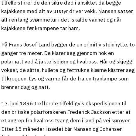
tilfelle stirrer de den sikre død i ansiktet da begge
kajakkene med alt av utstyr driver vekk. Nansen satser
alt i en lang svømmetur i det iskalde vannet og når
kajakkene før krampene tar ham.
På Frans Josef Land bygger de en primitiv steinhytte, to
ganger tre meter. De klarer seg gjennom nok en
polarnatt ved å jakte isbjørn og hvalross. Hår og skjegg
vokser, de slitte, hullete og fettrukne klærne klistrer seg
til kroppen. Lys og varme får de fra en tranlampe som
brenner dag og natt.
17. juni 1896 treffer de tilfeldigvis ekspedisjonen til
den britiske polarforskeren Frederick Jackson etter at
et angrep fra hvalross tvang dem i land på vei sørover.
Etter 15 måneder i isødet blir Nansen og Johansen