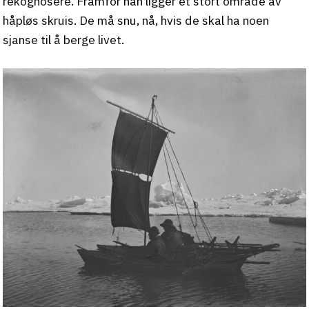
rekognosere. Framfor han ligger et stort område av
håpløs skruis. De må snu, nå, hvis de skal ha noen
sjanse til å berge livet.