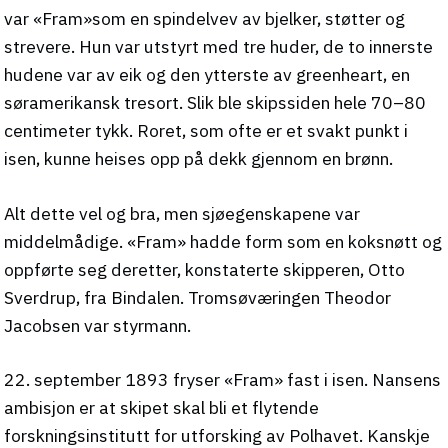
var «Fram»som en spindelvev av bjelker, støtter og
strevere. Hun var utstyrt med tre huder, de to innerste
hudene var av eik og den ytterste av greenheart, en
søramerikansk tresort. Slik ble skipssiden hele 70–80
centimeter tykk. Roret, som ofte er et svakt punkt i
isen, kunne heises opp på dekk gjennom en brønn.
Alt dette vel og bra, men sjøegenskapene var
middelmådige. «Fram» hadde form som en koksnøtt og
oppførte seg deretter, konstaterte skipperen, Otto
Sverdrup, fra Bindalen. Tromsøværingen Theodor
Jacobsen var styrmann.
22. september 1893 fryser «Fram» fast i isen. Nansens
ambisjon er at skipet skal bli et flytende
forskningsinstitutt for utforsking av Polhavet. Kanskje