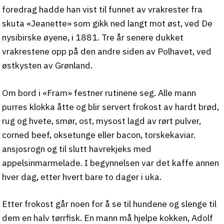
foredrag hadde han vist til funnet av vrakrester fra
skuta «Jeanette» som gikk ned langt mot øst, ved De
nysibirske øyene, i 1881. Tre år senere dukket
vrakrestene opp på den andre siden av Polhavet, ved
østkysten av Grønland.
Om bord i «Fram» festner rutinene seg. Alle mann
purres klokka åtte og blir servert frokost av hardt brød,
rug og hvete, smør, ost, mysost lagd av rørt pulver,
corned beef, oksetunge eller bacon, torskekaviar.
ansjosrogn og til slutt havrekjeks med
appelsinmarmelade. I begynnelsen var det kaffe annen
hver dag, etter hvert bare to dager i uka.
Etter frokost går noen for å se til hundene og slenge til
dem en halv tørrfisk. En mann må hjelpe kokken, Adolf