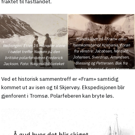
fraktet til fastlandet.
Mannskapet på «Fram» etter
hjemkomsten til Kristiania. Foran
Redningen: Etter 15 måneder alene
fra venstre: Jacobsen, Nordahl,
i isødet treffer Nansen på den
Johansen, Sverdrup, Amundsen,
britiske polarforskeren Frederick
Blessing og Pettersen. Bak fra
Jackson. Foto: Nasjonalbiblioteket
venstre: Mogstad, Scott Hansen,
Juell, Nansen, Hendriksen og
Ved et historisk sammentreff er «Fram» samtidig
Bentsen. Oslo, september 1896
kommet ut av isen og til Skjervøy. Ekspedisjonen blir
Foto: Nasjonalbiblioteket
gjenforent i Tromsø. Polarfeberen kan bryte løs.