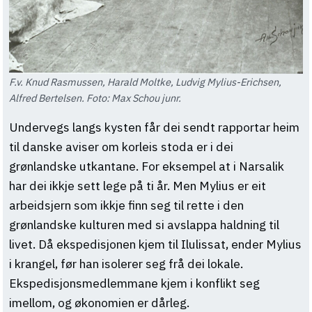
F.v. Knud Rasmussen, Harald Moltke, Ludvig Mylius-Erichsen,
Alfred Bertelsen. Foto: Max Schou junr.
Undervegs langs kysten får dei sendt rapportar heim
til danske aviser om korleis stoda er i dei
grønlandske utkantane. For eksempel at i Narsalik
har dei ikkje sett lege på ti år. Men Mylius er eit
arbeidsjern som ikkje finn seg til rette i den
grønlandske kulturen med si avslappa haldning til
livet. Då ekspedisjonen kjem til Ilulissat, ender Mylius
i krangel, før han isolerer seg frå dei lokale.
Ekspedisjonsmedlemmane kjem i konflikt seg
imellom, og økonomien er dårleg.