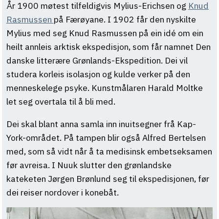
År 1900 møtest tilfeldigvis Mylius-Erichsen og
Knud
Rasmussen
på Færøyane. I 1902 får den nyskilte
Mylius med seg Knud Rasmussen på ein idé om ein
heilt annleis arktisk ekspedisjon, som får namnet Den
danske litterære Grønlands-Ekspedition. Dei vil
studera korleis isolasjon og kulde verker på den
menneskelege psyke. Kunstmålaren Harald Moltke
let seg overtala til å bli med.
Dei skal blant anna samla inn inuitsegner frå Kap-
York-området. På tampen blir også Alfred Bertelsen
med, som så vidt når å ta medisinsk embetseksamen
før avreisa. I Nuuk slutter den grønlandske
kateketen Jørgen Brønlund seg til ekspedisjonen, før
dei reiser nordover i konebåt.