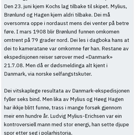
Den 23. juni kjem Kochs lag tilbake til skipet. Mylius,
Brønlund og Hagen kjem aldri tilbake. Dei må
oversomra oppe i nordaust mens dei venter på betre
føre. I mars 1908 blir Brønlund funnen omkomen
omtrent på 79 grader nord. Dei les i dagboka hans at
dei to kameratane var omkomne før han. Restane av
ekspedisjonen reiser sørover med «Danmark»
21.7.08. Men då er dødsmeldinga alt kjent i
Danmark, via norske selfangstskuter.
Dei vitskaplege resultata av Danmark-ekspedisjonen
fyller seks bind. Men lika av Mylius og Høeg Hagen
har ikkje blitt funne, trass i mange forsøk gjennom
meir enn hundre år. Ludvig Mylius-Erichsen var ein
kontroversiell mann med stor energi, han sette djupe
spor etter seg i polarhistoria.