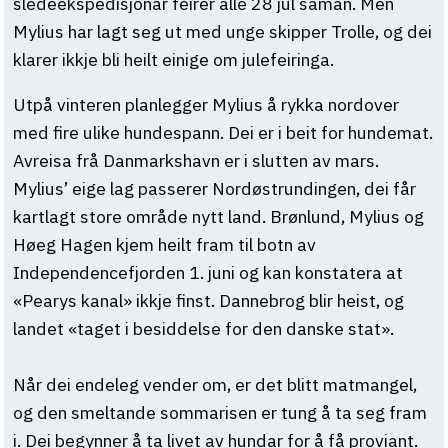
sledeekspedisjonar feirer alle 28 jul saman. Men
Mylius har lagt seg ut med unge skipper Trolle, og dei
klarer ikkje bli heilt einige om julefeiringa.
Utpå vinteren planlegger Mylius å rykka nordover
med fire ulike hundespann. Dei er i beit for hundemat.
Avreisa frå Danmarkshavn er i slutten av mars.
Mylius’ eige lag passerer Nordøstrundingen, dei får
kartlagt store område nytt land. Brønlund, Mylius og
Høeg Hagen kjem heilt fram til botn av
Independencefjorden 1. juni og kan konstatera at
«Pearys kanal» ikkje finst. Dannebrog blir heist, og
landet «taget i besiddelse for den danske stat».
Når dei endeleg vender om, er det blitt matmangel,
og den smeltande sommarisen er tung å ta seg fram
i. Dei begynner å ta livet av hundar for å få proviant.