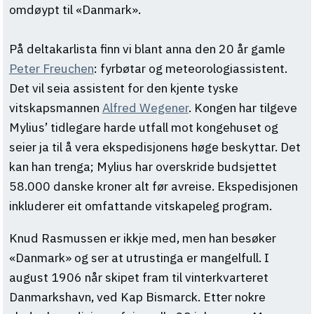
omdøypt til «Danmark».
På deltakarlista finn vi blant anna den 20 år gamle
Peter Freuchen
: fyrbøtar og meteorologiassistent.
Det vil seia assistent for den kjente tyske
vitskapsmannen
Alfred Wegener
. Kongen har tilgeve
Mylius’ tidlegare harde utfall mot kongehuset og
seier ja til å vera ekspedisjonens høge beskyttar. Det
kan han trenga; Mylius har overskride budsjettet
58.000 danske kroner alt før avreise. Ekspedisjonen
inkluderer eit omfattande vitskapeleg program.
Knud Rasmussen er ikkje med, men han besøker
«Danmark» og ser at utrustinga er mangelfull. I
august 1906 når skipet fram til vinterkvarteret
Danmarkshavn, ved Kap Bismarck. Etter nokre