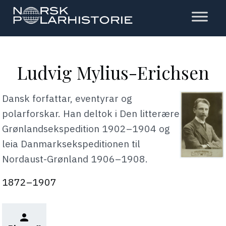
Hopp
til
hovedinnholdet
Polarhistorie
Ludvig Mylius-Erichsen
Dansk forfattar, eventyrar og
polarforskar. Han deltok i Den litterære
Grønlandsekspedition 1902–1904 og
leia Danmarksekspeditionen til
Nordaust-Grønland 1906–1908.
1872–1907
person