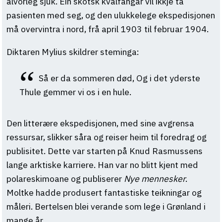
alvorleg sjuk. Ein skotsk kvalfangar vil ikkje ta
pasienten med seg, og den ulukkelege ekspedisjonen
må overvintra i nord, frå april 1903 til februar 1904.
Diktaren Mylius skildrer steminga:
Så er da sommeren død, Og i det yderste
Thule gemmer vi os i en hule.
Den litterære ekspedisjonen, med sine avgrensa
ressursar, slikker såra og reiser heim til foredrag og
publisitet. Dette var starten på Knud Rasmussens
lange arktiske karriere. Han var no blitt kjent med
polareskimoane og publiserer
Nye mennesker
.
Moltke hadde produsert fantastiske teikningar og
måleri. Bertelsen blei verande som lege i Grønland i
mange år.