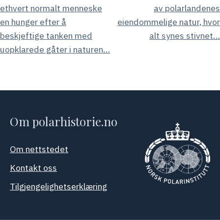
ethvert normalt menneske
av polarlandenes
en hunger efter å
eiendommelige natur, hvor
beskjeftige tanken med
alt synes stivnet…
uopklarede gåter i naturen…
Om polarhistorie.no
Om nettstedet
Kontakt oss
Tilgjengelighetserklæring