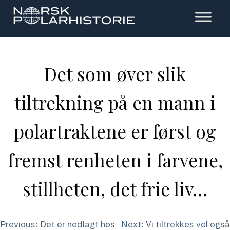
Hopp
til
hovedinnholdet
Polarhistorie
Det som øver slik
tiltrekning på en mann i
polartraktene er først og
fremst renheten i farvene,
stillheten, det frie liv…
Innleggsnavigasjon
Previous:
Det er nedlagt hos
Next:
Vi tiltrekkes vel også