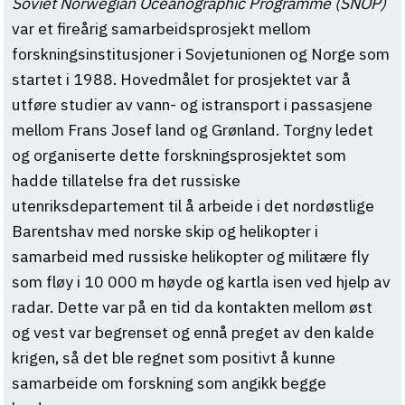
Soviet Norwegian Oceanographic Programme (SNOP)
var et fireårig samarbeidsprosjekt mellom
forskningsinstitusjoner i Sovjetunionen og Norge som
startet i 1988. Hovedmålet for prosjektet var å
utføre studier av vann- og istransport i passasjene
mellom Frans Josef land og Grønland. Torgny ledet
og organiserte dette forskningsprosjektet som
hadde tillatelse fra det russiske
utenriksdepartement til å arbeide i det nordøstlige
Barentshav med norske skip og helikopter i
samarbeid med russiske helikopter og militære fly
som fløy i 10 000 m høyde og kartla isen ved hjelp av
radar. Dette var på en tid da kontakten mellom øst
og vest var begrenset og ennå preget av den kalde
krigen, så det ble regnet som positivt å kunne
samarbeide om forskning som angikk begge