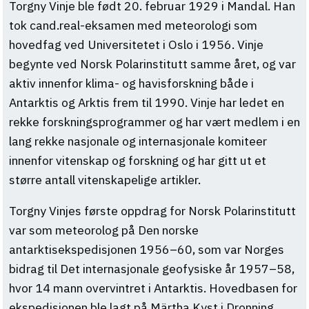
Torgny Vinje ble født 20. februar 1929 i Mandal. Han
tok cand.real-eksamen med meteorologi som
hovedfag ved Universitetet i Oslo i 1956. Vinje
begynte ved Norsk Polarinstitutt samme året, og var
aktiv innenfor klima- og havisforskning både i
Antarktis og Arktis frem til 1990. Vinje har ledet en
rekke forskningsprogrammer og har vært medlem i en
lang rekke nasjonale og internasjonale komiteer
innenfor vitenskap og forskning og har gitt ut et
større antall vitenskapelige artikler.
Torgny Vinjes første oppdrag for Norsk Polarinstitutt
var som meteorolog på Den norske
antarktisekspedisjonen 1956–60, som var Norges
bidrag til Det internasjonale geofysiske år 1957–58,
hvor 14 mann overvintret i Antarktis. Hovedbasen for
ekspedisjonen ble lagt på Märtha Kyst i Dronning