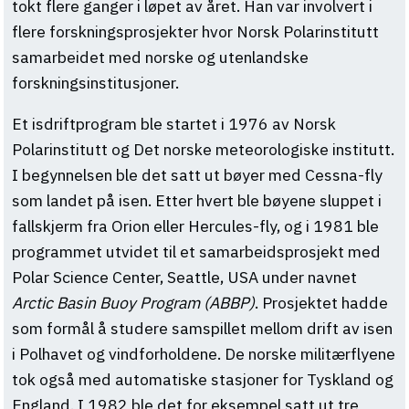
tokt flere ganger i løpet av året. Han var involvert i
flere forskningsprosjekter hvor Norsk Polarinstitutt
samarbeidet med norske og utenlandske
forskningsinstitusjoner.
Et isdriftprogram ble startet i 1976 av Norsk
Polarinstitutt og Det norske meteorologiske institutt.
I begynnelsen ble det satt ut bøyer med Cessna-fly
som landet på isen. Etter hvert ble bøyene sluppet i
fallskjerm fra Orion eller Hercules-fly, og i 1981 ble
programmet utvidet til et samarbeidsprosjekt med
Polar Science Center, Seattle, USA under navnet
Arctic Basin Buoy Program (ABBP)
. Prosjektet hadde
som formål å studere samspillet mellom drift av isen
i Polhavet og vindforholdene. De norske militærflyene
tok også med automatiske stasjoner for Tyskland og
England. I 1982 ble det for eksempel satt ut tre