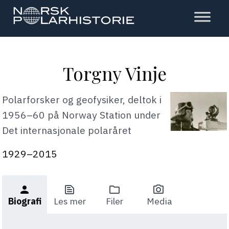
Hopp
til
hovedinnholdet
Polarhistorie
Torgny Vinje
Polarforsker og geofysiker, deltok i
1956–60 på Norway Station under
Det internasjonale polaråret
1929–2015
person
text_snippet
folder
photo_camera
Biografi
Les mer
Filer
Media