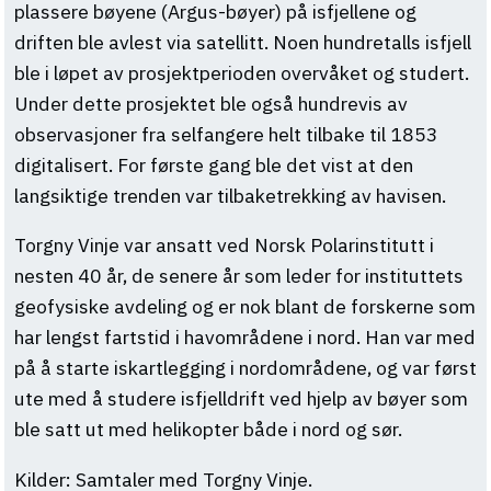
plassere bøyene (Argus-bøyer) på isfjellene og
driften ble avlest via satellitt. Noen hundretalls isfjell
ble i løpet av prosjektperioden overvåket og studert.
Under dette prosjektet ble også hundrevis av
observasjoner fra selfangere helt tilbake til 1853
digitalisert. For første gang ble det vist at den
langsiktige trenden var tilbaketrekking av havisen.
Torgny Vinje var ansatt ved Norsk Polarinstitutt i
nesten 40 år, de senere år som leder for instituttets
geofysiske avdeling og er nok blant de forskerne som
har lengst fartstid i havområdene i nord. Han var med
på å starte iskartlegging i nordområdene, og var først
ute med å studere isfjelldrift ved hjelp av bøyer som
ble satt ut med helikopter både i nord og sør.
Kilder: Samtaler med Torgny Vinje.