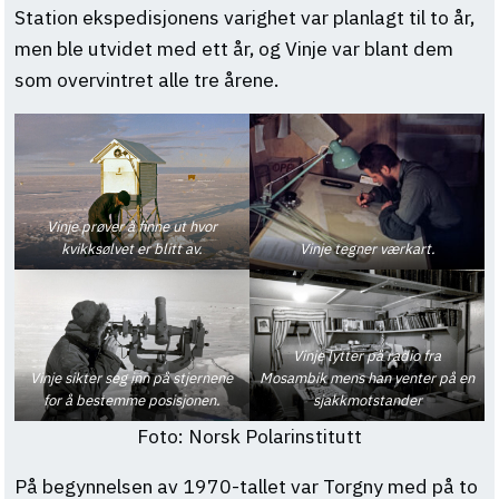
Station ekspedisjonens varighet var planlagt til to år,
men ble utvidet med ett år, og Vinje var blant dem
som overvintret alle tre årene.
Vinje prøver å finne ut hvor
kvikksølvet er blitt av.
Vinje tegner værkart.
Vinje lytter på radio fra
Vinje sikter seg inn på stjernene
Mosambik mens han venter på en
for å bestemme posisjonen.
sjakkmotstander
Foto: Norsk Polarinstitutt
På begynnelsen av 1970-tallet var Torgny med på to