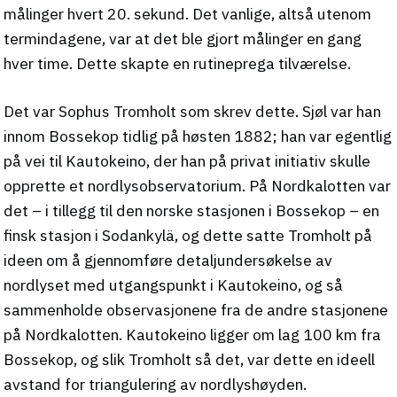
målinger hvert 20. sekund. Det vanlige, altså utenom
termindagene, var at det ble gjort målinger en gang
hver time. Dette skapte en rutineprega tilværelse.
Det var Sophus Tromholt som skrev dette. Sjøl var han
innom Bossekop tidlig på høsten 1882; han var egentlig
på vei til Kautokeino, der han på privat initiativ skulle
opprette et nordlysobservatorium. På Nordkalotten var
det – i tillegg til den norske stasjonen i Bossekop – en
finsk stasjon i Sodankylä, og dette satte Tromholt på
ideen om å gjennomføre detaljundersøkelse av
nordlyset med utgangspunkt i Kautokeino, og så
sammenholde observasjonene fra de andre stasjonene
på Nordkalotten. Kautokeino ligger om lag 100 km fra
Bossekop, og slik Tromholt så det, var dette en ideell
avstand for triangulering av nordlyshøyden.