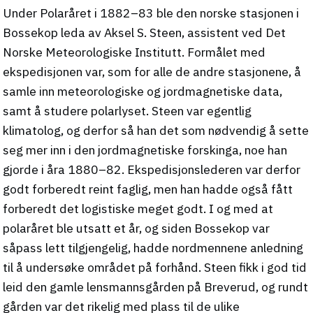
Under Polaråret i 1882–83 ble den norske stasjonen i
Bossekop leda av Aksel S. Steen, assistent ved Det
Norske Meteorologiske Institutt. Formålet med
ekspedisjonen var, som for alle de andre stasjonene, å
samle inn meteorologiske og jordmagnetiske data,
samt å studere polarlyset. Steen var egentlig
klimatolog, og derfor så han det som nødvendig å sette
seg mer inn i den jordmagnetiske forskinga, noe han
gjorde i åra 1880–82. Ekspedisjonslederen var derfor
godt forberedt reint faglig, men han hadde også fått
forberedt det logistiske meget godt. I og med at
polaråret ble utsatt et år, og siden Bossekop var
såpass lett tilgjengelig, hadde nordmennene anledning
til å undersøke området på forhånd. Steen fikk i god tid
leid den gamle lensmannsgården på Breverud, og rundt
gården var det rikelig med plass til de ulike