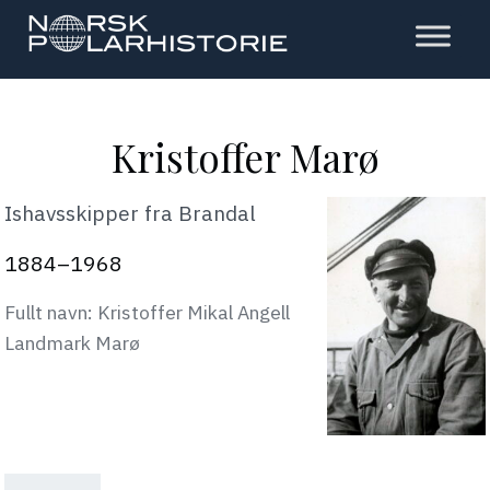
Hopp
til
hovedinnholdet
Polarhistorie
Kristoffer Marø
Ishavsskipper fra Brandal
1884–1968
Fullt navn: Kristoffer Mikal Angell
Landmark Marø