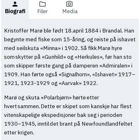
person
folder
photo_camera
Biografi
Filer
Media
Kristoffer Marø ble født 18.april 1884 i Brandal. Han
begynte med fiske som 15-åring, og reiste på ishavet
med seilskuta «Minna» i 1902. Så fikk Marø hyre
som skytter på «Gunhild» og «Herkules», før han sto
som skipper første gang på damperen «Admiralen» i
1909. Han førte også «Signalhorn», «Ishavet» 1917–
1921, 1923-1929 og «Aarvak» 1922.
Marø og skuta «Polarbjørn» hørte etter
hvert sammen. Dette er skipet som kanskje har flest
vitenskapelige ekspedisjoner bak seg i perioden
1930–1945, inntil det brant på Newfoundlandfeltet
etter krigen.