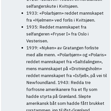
selfangerskute i Kvitsjøen.
1933: «Polarbjørn» reddet mannskapet
fra «Hjelmen» ved forlis i Kvitsjøen.
1935: Reddet mannskapet fra
selfangeren «Fryser I» fra Oslo i
Vesterisen.
1939: «Nyken» av Gratangen forliste
med alle menn. «Polarbjørn» og «Polaris»
reddet mannskapet fra «Saltdalingen»,
mens mannskapet på «Drotningsholm»
reddet mannskapet fra «Isfjell», på vei til
Newfoundland. 1943: Redda tre
forfrosne amerikanere fra et fly som
hadde styrta på Grønland. Slepte
amerikansk båt som hadde fått brukket
rorstammen, inn til Øst-Grønland.