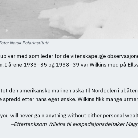
Foto: Norsk Polarinstitutt
rup var med som leder for de vitenskapelige observasjone
en. I årene 1933–35 og 1938–39 var Wilkins med på Ells
ktet den amerikanske marinen aska til Nordpolen i ubåten
le spredd etter hans eget ønske. Wilkins fikk mange utmer
u will never gain anything without either personal weal
Ettertenksom Wilkins til ekspedisjonsdeltaker Magn