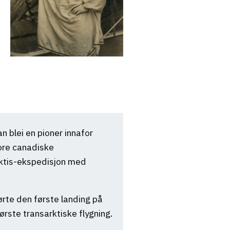
n blei en pioner innafor
ore canadiske
rktis-ekspedisjon med
rte den første landing på
ørste transarktiske flygning.