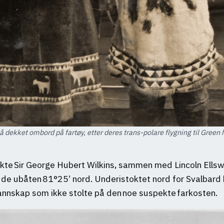
å dekket ombord på fartøy, etter deres trans-polare flygning til Green
te Sir George Hubert Wilkins, sammen med Lincoln Ellswo
e ubåten 81°25ʹ nord. Underistoktet nord for Svalbard bl
nnskap som ikke stolte på den noe suspekte farkosten.