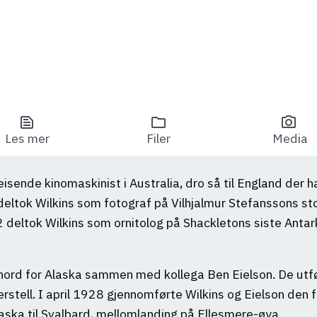
text_snippet
folder
photo_camera
Les mer
Filer
Media
sende kinomaskinist i Australia, dro så til England der ha
deltok Wilkins som fotograf på Vilhjalmur Stefanssons st
 deltok Wilkins som ornitolog på Shackletons siste Anta
nord for Alaska sammen med kollega Ben Eielson. De utfø
rstell. I april 1928 gjennomførte Wilkins og Eielson den f
laska til Svalbard, mellomlanding på Ellesmere-øya.