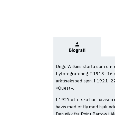
person
Biografi
Unge Wilkins starta som omrei
flyfotografering. I 1913–16 
arktisekspedisjon. I 1921–22
«Quest».
I 1927 utforska han havisen 
havis med et fly med hjulunde
Den gikk fra Point Barrow i A