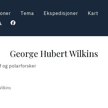
oner
Tema
Ekspedisjoner
Kart
George Hubert Wilkins
af og polarforsker
ilkins