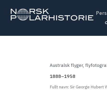
Hopp
til
Pers
hovedinnholdet
Polarhistorie
Australsk flyger, flyfotogr
1888–1958
Fullt navn: Sir George Hubert W