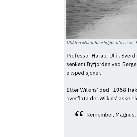
Ubåten «Nautilus» ligger ute i isen. 
Professor Harald Ulrik Sverd
senket i Byfjorden ved Berg
ekspedisjoner.
Etter Wilkins’ død i 1958 fra
overflata der Wilkins’ aske b
Remember, Magnus, yo