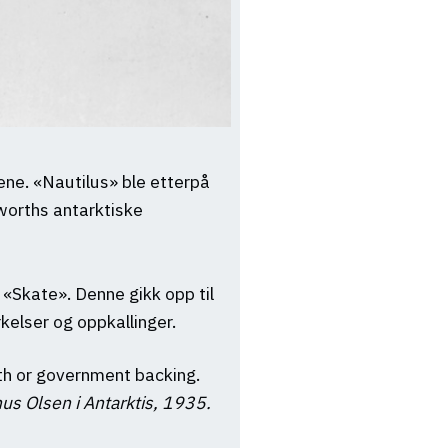
ne. «Nautilus» ble etterpå
worths antarktiske
 «Skate». Denne gikk opp til
kelser og oppkallinger.
th or government backing.
us Olsen i Antarktis, 1935.