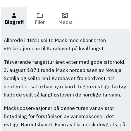
person
folder
photo_camera
Biografi
Filer
Media
Allerede i 1870 seilte Mack med skonnerten
«Polarstjernen» til Karahavet på kvalfangst.
Tilsvarende fangsttur året etter med gode isforhold.
3. august 1871 runda Mack nordspissen av Novaja
Semlja og seilte inn i Karahavet fra nordvest. 12.
september satte han ny rekord: Ingen vestlige fartøy
haddde seilt så langt østover i de nordlige farvann.
Macks observasjoner på denne turen var av stor
betydning for forståelsen av vannmassene i det
østlige Barentshavet. Funn av bla. norsk drivgods, på