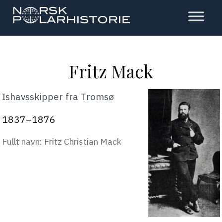
Hopp
til
hovedinnholdet
Polarhistorie
Fritz Mack
Ishavsskipper fra Tromsø
1837–1876
Fullt navn: Fritz Christian Mack