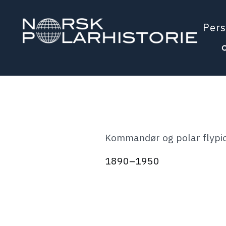
Hopp
til
Pers
hovedinnholdet
Polarhistorie
Kommandør og polar flypi
1890–1950