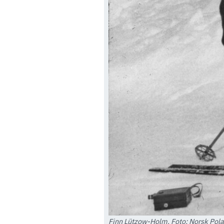
Finn Lützow-Holm. Foto: Norsk Polar