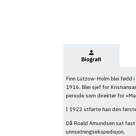
person
Biografi
Finn Lützow-Holm blei fødd i N
1916. Blei sjef for Kristians
periode som direktør for «Ma
I 1922 utførte han den første
Då Roald Amundsen sat fast 
unnsetningsekspedisjon.