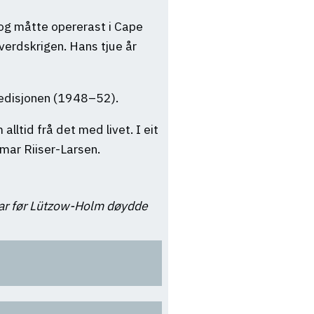
 og måtte opererast i Cape
verdskrigen. Hans tjue år
pedisjonen (1948–52).
lltid frå det med livet. I eit
mar Riiser-Larsen.
agar før Lützow-Holm døydde