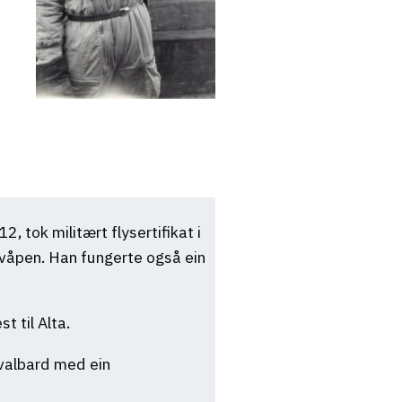
, tok militært flysertifikat i
lyvåpen. Han fungerte også ein
t til Alta.
valbard med ein