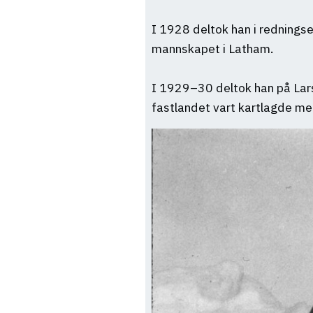
I 1928 deltok han i redningse
mannskapet i Latham.
I 1929–30 deltok han på Lars
fastlandet vart kartlagde me