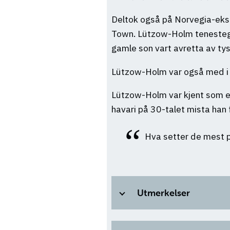
Deltok også på Norvegia-eksp
Town. Lützow-Holm tenestegjo
gamle son vart avretta av ty
Lützow-Holm var også med i 
Lützow-Holm var kjent som ein 
havari på 30-talet mista han
Hva setter de mest 
Utmerkelser