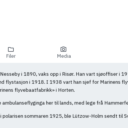
folder
photo_camera
Filer
Media
esseby i 1890, vaks opp i Risør. Han vart sjøoffiser i 1912
and flystasjon i 1918. I 1938 vart han sjef for Marinens f
rinens flyvebaatfabrikk» i Horten.
 ambulanseflyginga her til lands, med lege frå Hammerfes
i polarisen sommaren 1925, ble Lützow-Holm sendt til S