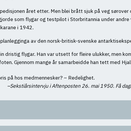
edisjonen året etter. Men blei brått sjuk på veg sørover
rde som flygar og testpilot i Storbritannia under andre 
skarane i 1942.
planlegginga av den norsk-britisk-svenske antarktiseks
dristig flygar. Han var utsett for fleire ulukker, men kom a
 foten. Gjennom mange år samarbeidde han tett med Hjal
pris på hos medmennesker? – Redelighet.
Sekstiårsintervju i Aftenposten 26. mai 1950. Få d