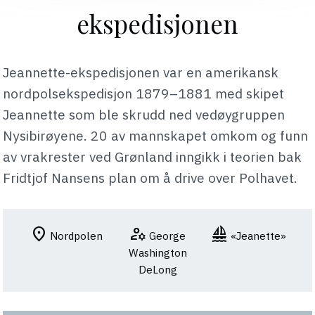
ekspedisjonen
Jeannette-ekspedisjonen var en amerikansk
nordpolsekspedisjon 1879–1881 med skipet
Jeannette som ble skrudd ned vedøygruppen
Nysibirøyene. 20 av mannskapet omkom og funn
av vrakrester ved Grønland inngikk i teorien bak
Fridtjof Nansens plan om å drive over Polhavet.
location_on
manage_accounts
sailing
Nordpolen
George
«Jeanette»
Washington
DeLong