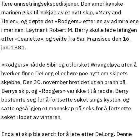
flere unnsetningsekspedisjoner. Den amerikanske
marinen gikk til innkjøp av et nytt skip, «Mary and
Helen», og døpte det «Rodgers» etter en av admiralene
i marinen. Løytnant Robert M. Berry skulle lede letingen
etter «Jeanette», og seilte fra San Fransisco den 16.
juni 1881.
«Rodgers» nådde Sibir og utforsket Wrangeløya uten å
hverken finne DeLong eller høre noe nytt om skipets
skjebne. Den 30. november brøt det ut en brann på
Berrys skip, og «Rodgers» var ikke til å redde. Berry
bestemte seg for å fortsette søket langs kysten, og
satte også igjen et mannskap på seks for å fortsette
søket i løpet av vinteren.
Enda et skip ble sendt for å lete etter DeLong. Denne