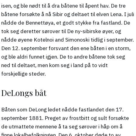
isen, og ble nødt til å dra båtene til åpent hav. De tre
båtene forsøkte å nå Sibir og deltaet til elven Lena. I juli
nådde de Bennettøya, et godt stykke fra fastland. De
tok seg deretter sørover til De ny-sibirske øyer, og
nådde øyene Kotelnoi and Simonoski tidlig i september.
Den 12. september forsvant den ene båten i en storm,
og ble aldri funnet igjen. De to andre båtene tok seg
ned til deltaet, men kom seg i land på to vidt
forskjellige steder.
DeLongs båt
Båten som DeLong ledet nådde fastlandet den 17.
september 1881. Preget av frostbitt og sult forsøkte
de utmattete mennene å ta seg sørover i håp om å
finne lokalbefolkningen. Den 6. oktober døde to av