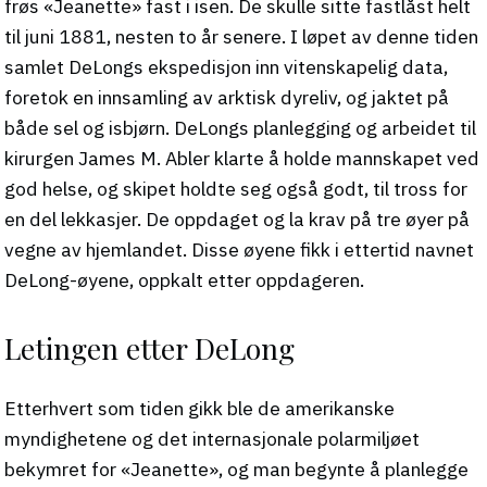
frøs «Jeanette» fast i isen. De skulle sitte fastlåst helt
til juni 1881, nesten to år senere. I løpet av denne tiden
samlet DeLongs ekspedisjon inn vitenskapelig data,
foretok en innsamling av arktisk dyreliv, og jaktet på
både sel og isbjørn. DeLongs planlegging og arbeidet til
kirurgen James M. Abler klarte å holde mannskapet ved
god helse, og skipet holdte seg også godt, til tross for
en del lekkasjer. De oppdaget og la krav på tre øyer på
vegne av hjemlandet. Disse øyene fikk i ettertid navnet
DeLong-øyene, oppkalt etter oppdageren.
Letingen etter DeLong
Etterhvert som tiden gikk ble de amerikanske
myndighetene og det internasjonale polarmiljøet
bekymret for «Jeanette», og man begynte å planlegge