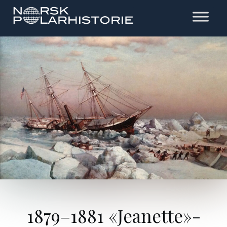
Hopp
til
hovedinnholdet
Polarhistorie
1879–1881 «Jeanette»-