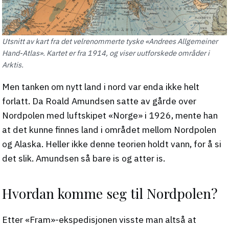
Utsnitt av kart fra det velrenommerte tyske «Andrees Allgemeiner
Hand-Atlas». Kartet er fra 1914, og viser uutforskede områder i
Arktis.
Men tanken om nytt land i nord var enda ikke helt
forlatt. Da Roald Amundsen satte av gårde over
Nordpolen med luftskipet «Norge» i 1926, mente han
at det kunne finnes land i området mellom Nordpolen
og Alaska. Heller ikke denne teorien holdt vann, for å si
det slik. Amundsen så bare is og atter is.
Hvordan komme seg til Nordpolen?
Etter «Fram»-ekspedisjonen visste man altså at