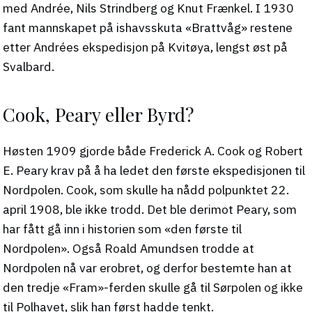
med Andrée, Nils Strindberg og Knut Frænkel. I 1930
fant mannskapet på ishavsskuta «Brattvåg» restene
etter Andrées ekspedisjon på Kvitøya, lengst øst på
Svalbard.
Cook, Peary eller Byrd?
Høsten 1909 gjorde både Frederick A. Cook og Robert
E. Peary krav på å ha ledet den første ekspedisjonen til
Nordpolen. Cook, som skulle ha nådd polpunktet 22.
april 1908, ble ikke trodd. Det ble derimot Peary, som
har fått gå inn i historien som «den første til
Nordpolen». Også Roald Amundsen trodde at
Nordpolen nå var erobret, og derfor bestemte han at
den tredje «Fram»-ferden skulle gå til Sørpolen og ikke
til Polhavet, slik han først hadde tenkt.