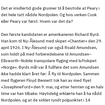
Det er imidlertid gode grunner til å bestride at Peary i
det hele tatt nådde Nordpolen. Og hvis verken Cook
eller Peary var først: Hvem var det da?
Den første kandidaten er amerikaneren Richard Byrd.
Han kom til Ny-Ålesund med skipet «Chantier» den 29.
april 1926. I Ny-Ålesund var også Roald Amundsen,
som holdt på med forberedelsene til Amundsen–
Ellsworth–Nobile transpolare flyging med luftskipet
«Norge». Byrds mål var å fullføre det som Amundsen
ikke hadde klart året før: Å fly til Nordpolen. Sammen
med flygeren Floyd Bennett tok han av med flyet
«JosephineFord
»
den 9. mai, og etter femten og en halv
time var han tilbake. Høytidelig erklærte han å ha nådd
Nordpolen, og at de sirklet rundt polpunktet i 14