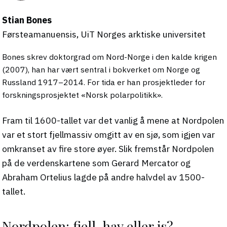
Stian Bones
Førsteamanuensis, UiT Norges arktiske universitet
Bones skrev doktorgrad om Nord-Norge i den kalde krigen
(2007), han har vært sentral i bokverket om Norge og
Russland 1917–2014. For tida er han prosjektleder for
forskningsprosjektet «Norsk polarpolitikk».
Fram til 1600-tallet var det vanlig å mene at Nordpolen
var et stort fjellmassiv omgitt av en sjø, som igjen var
omkranset av fire store øyer. Slik fremstår Nordpolen
på de verdenskartene som Gerard Mercator og
Abraham Ortelius lagde på andre halvdel av 1500-
tallet.
Nordpolen: fjell, hav eller is?