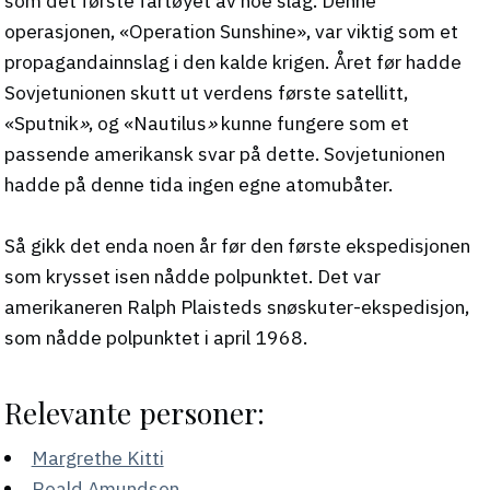
som det første fartøyet av noe slag. Denne
operasjonen, «Operation Sunshine», var viktig som et
propagandainnslag i den kalde krigen. Året før hadde
Sovjetunionen skutt ut verdens første satellitt,
«Sputnik
»
, og «Nautilus
»
kunne fungere som et
passende amerikansk svar på dette. Sovjetunionen
hadde på denne tida ingen egne atomubåter.
Så gikk det enda noen år før den første ekspedisjonen
som krysset isen nådde polpunktet. Det var
amerikaneren Ralph Plaisteds snøskuter-ekspedisjon,
som nådde polpunktet i april 1968.
Relevante personer:
Margrethe Kitti
Roald Amundsen