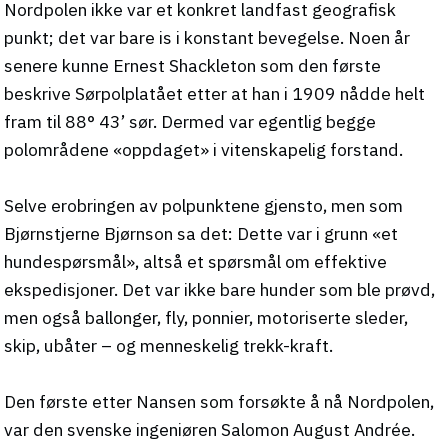
Nordpolen ikke var et konkret landfast geografisk
punkt; det var bare is i konstant bevegelse. Noen år
senere kunne Ernest Shackleton som den første
beskrive Sørpolplatået etter at han i 1909 nådde helt
fram til 88° 43’ sør. Dermed var egentlig begge
polområdene «oppdaget» i vitenskapelig forstand.
Selve erobringen av polpunktene gjensto, men som
Bjørnstjerne Bjørnson sa det: Dette var i grunn «et
hundespørsmål», altså et spørsmål om effektive
ekspedisjoner. Det var ikke bare hunder som ble prøvd,
men også ballonger, fly, ponnier, motoriserte sleder,
skip, ubåter – og menneskelig trekk-kraft.
Den første etter Nansen som forsøkte å nå Nordpolen,
var den svenske ingeniøren Salomon August Andrée.