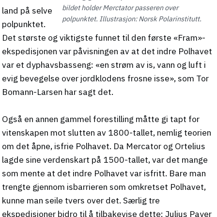
bildet holder Merctator passeren over
land på selve
polpunktet. Illustrasjon: Norsk Polarinstitutt.
polpunktet.
Det største og viktigste funnet til den første «Fram»-
ekspedisjonen var påvisningen av at det indre Polhavet
var et dyphavsbasseng: «en strøm av is, vann og luft i
evig bevegelse over jordklodens frosne isse», som Tor
Bomann-Larsen har sagt det.
Også en annen gammel forestilling måtte gi tapt for
vitenskapen mot slutten av 1800-tallet, nemlig teorien
om det åpne, isfrie Polhavet. Da Mercator og Ortelius
lagde sine verdenskart på 1500-tallet, var det mange
som mente at det indre Polhavet var isfritt. Bare man
trengte gjennom isbarrieren som omkretset Polhavet,
kunne man seile tvers over det. Særlig tre
ekspedisjoner bidro til å tilbakevise dette: Julius Payer