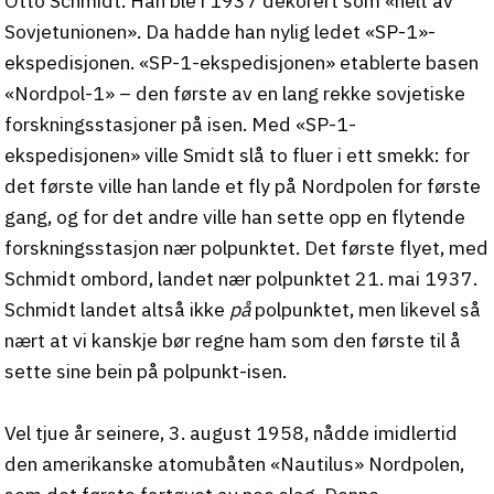
Otto Schmidt. Han ble i 1937 dekorert som «helt av
Sovjetunionen». Da hadde han nylig ledet «SP-1»-
ekspedisjonen. «SP-1-ekspedisjonen» etablerte basen
«Nordpol-1» – den første av en lang rekke sovjetiske
forskningsstasjoner på isen. Med «SP-1-
ekspedisjonen» ville Smidt slå to fluer i ett smekk: for
det første ville han lande et fly på Nordpolen for første
gang, og for det andre ville han sette opp en flytende
forskningsstasjon nær polpunktet. Det første flyet, med
Schmidt ombord, landet nær polpunktet 21. mai 1937.
Schmidt landet altså ikke
på
polpunktet, men likevel så
nært at vi kanskje bør regne ham som den første til å
sette sine bein på polpunkt-isen.
Vel tjue år seinere, 3. august 1958, nådde imidlertid
den amerikanske atomubåten «Nautilus» Nordpolen,