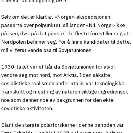
Eller var de nå egentlig det?
Selv om det er klart at
«
Norge
»
-ekspedisjonen
passerte over polpunktet, så landet
«N1 Norge
»
ikke
på isen, dvs. på det punktet de fleste forestiller seg at
Nordpolen befinner seg. For å finne kandidater til dette,
må vi først vende oss til Sovjetunionen.
1930-tallet var et tiår da Sovjetunionen for alvor
vendte seg mot nord, mot Arktis. I den såkalte
sosialistiske realismen under Stalin, var teknologiske
framskritt og mestring av naturen viktige ingredienser,
noe som danner noe av bakgrunnen for den økte
sovjetiske aktiviteten.
Blant de største polarforskerne i denne perioden var