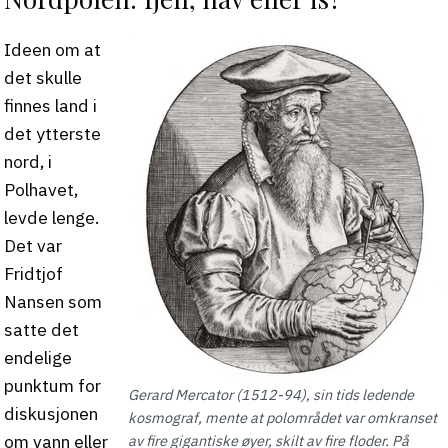
Ideen om at
det skulle
finnes land i
det ytterste
nord, i
Polhavet,
levde lenge.
Det var
Fridtjof
Nansen som
satte det
endelige
punktum for
Gerard Mercator (1512-94), sin tids ledende
diskusjonen
kosmograf, mente at polområdet var omkranset
om vann eller
av fire gigantiske øyer, skilt av fire floder. På