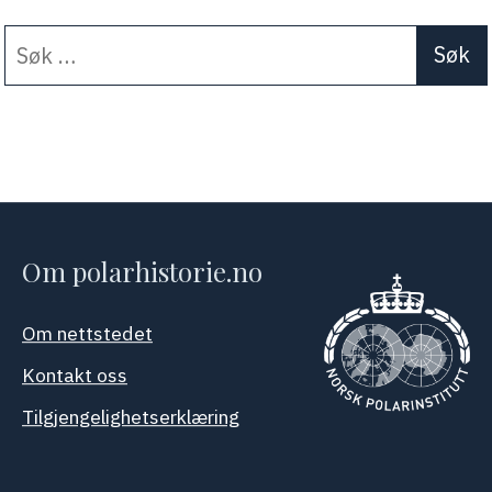
Søk
When autocomplete results a
etter:
Om polarhistorie.no
Om nettstedet
Kontakt oss
Tilgjengelighetserklæring