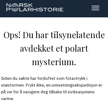
Hopp
til
hovedinnholdet
Polarhistorie
Ops! Du har tilsynelatende
avdekket et polart
mysterium.
Siden du søkte har forduftet som fotavtrykk i
snøstormen. Frykt ikke, en unnsetningsekspedisjon er
på vei for å navigere deg tilbake til sivilisasjonens
varme.