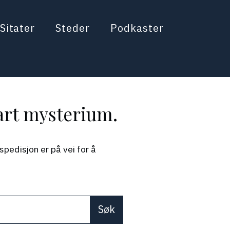
Sitater
Steder
Podkaster
lart mysterium.
pedisjon er på vei for å
re available use up and down arrows to review and enter 