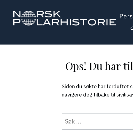
Hopp
til
Pers
hovedinnholdet
Polarhistorie
Ops! Du har ti
Siden du søkte har forduftet s
navigere deg tilbake til sivili
Søk
etter: