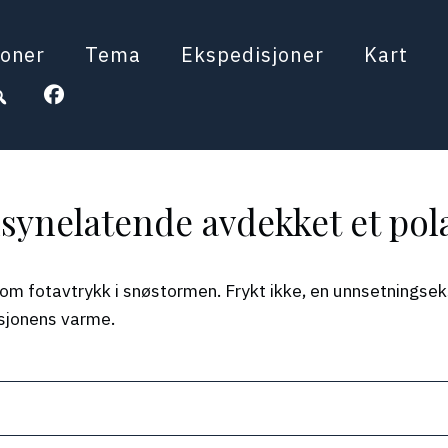
oner
Tema
Ekspedisjoner
Kart
lsynelatende avdekket et po
om fotavtrykk i snøstormen. Frykt ikke, en unnsetningseks
sasjonens varme.
When autocomplete results a