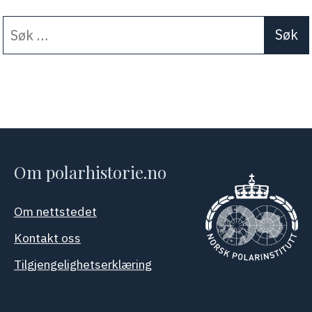
Søk
When autocomplete results a
etter:
Om polarhistorie.no
Om nettstedet
Kontakt oss
Tilgjengelighetserklæring