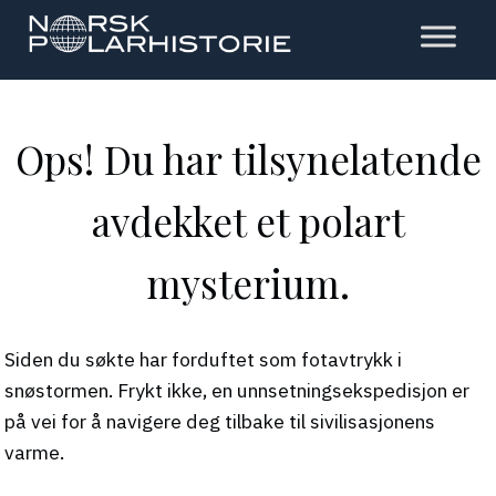
Hopp
til
hovedinnholdet
Polarhistorie
Ops! Du har tilsynelatende
avdekket et polart
mysterium.
Siden du søkte har forduftet som fotavtrykk i
snøstormen. Frykt ikke, en unnsetningsekspedisjon er
på vei for å navigere deg tilbake til sivilisasjonens
varme.