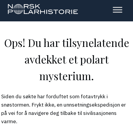
Hopp
til
hovedinnholdet
Polarhistorie
Ops! Du har tilsynelatende
avdekket et polart
mysterium.
Siden du søkte har forduftet som fotavtrykk i
snøstormen. Frykt ikke, en unnsetningsekspedisjon er
på vei for å navigere deg tilbake til sivilisasjonens
varme.