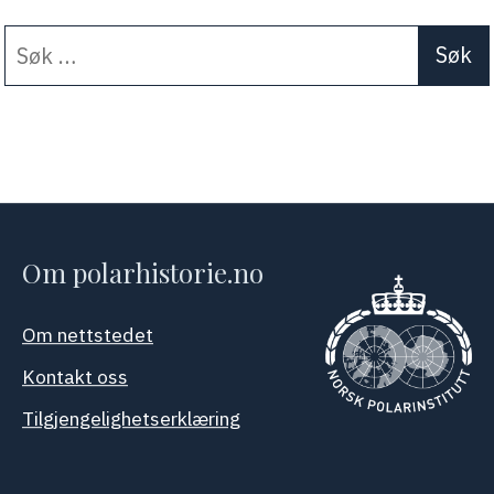
Søk
When autocomplete results a
etter:
Om polarhistorie.no
Om nettstedet
Kontakt oss
Tilgjengelighetserklæring