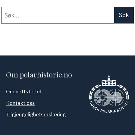
Søk
When autocomplete results a
etter:
Om polarhistorie.no
Om nettstedet
Kontakt oss
Tilgjengelighetserklæring