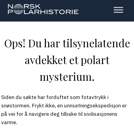
Hopp
til
hovedinnholdet
Polarhistorie
Ops! Du har tilsynelatende
avdekket et polart
mysterium.
Siden du søkte har forduftet som fotavtrykk i
snøstormen. Frykt ikke, en unnsetningsekspedisjon er
på vei for å navigere deg tilbake til sivilisasjonens
varme.