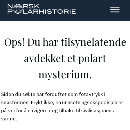
Hopp
til
hovedinnholdet
Polarhistorie
Ops! Du har tilsynelatende
avdekket et polart
mysterium.
Siden du søkte har forduftet som fotavtrykk i
snøstormen. Frykt ikke, en unnsetningsekspedisjon er
på vei for å navigere deg tilbake til sivilisasjonens
varme.