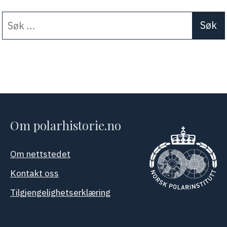
Søk
When autocomplete results a
etter:
Om polarhistorie.no
Om nettstedet
Kontakt oss
Tilgjengelighetserklæring