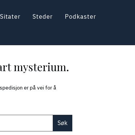
Sitater
Steder
Podkaster
lart mysterium.
pedisjon er på vei for å
re available use up and down arrows to review and enter 