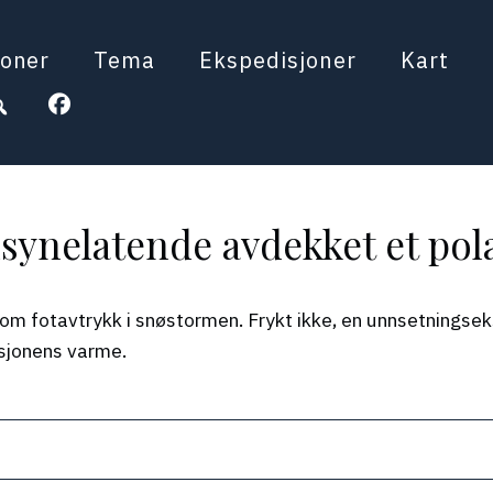
oner
Tema
Ekspedisjoner
Kart
lsynelatende avdekket et po
om fotavtrykk i snøstormen. Frykt ikke, en unnsetningseks
sasjonens varme.
When autocomplete results a