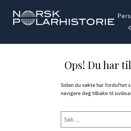
Hopp
til
Pers
hovedinnholdet
Polarhistorie
Ops! Du har ti
Siden du søkte har forduftet s
navigere deg tilbake til sivili
Søk
etter: