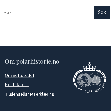
Søk
When autocomplete results a
etter:
Om polarhistorie.no
Om nettstedet
Kontakt oss
Tilgjengelighetserklæring