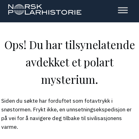
Hopp
til
hovedinnholdet
Polarhistorie
Ops! Du har tilsynelatende
avdekket et polart
mysterium.
Siden du søkte har forduftet som fotavtrykk i
snøstormen. Frykt ikke, en unnsetningsekspedisjon er
på vei for å navigere deg tilbake til sivilisasjonens
varme.