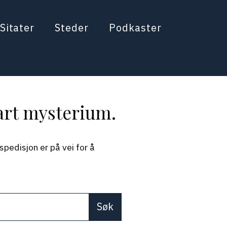
Sitater
Steder
Podkaster
lart mysterium.
pedisjon er på vei for å
re available use up and down arrows to review and enter 