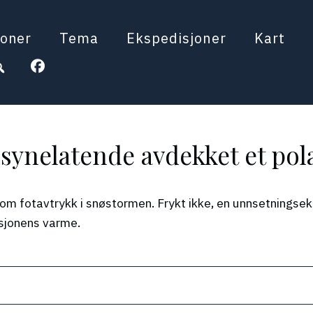
oner
Tema
Ekspedisjoner
Kart
lsynelatende avdekket et po
om fotavtrykk i snøstormen. Frykt ikke, en unnsetningseks
sasjonens varme.
When autocomplete results a