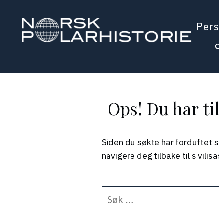
Hopp
til
Pers
hovedinnholdet
Polarhistorie
Ops! Du har ti
Siden du søkte har forduftet s
navigere deg tilbake til sivili
Søk
etter: