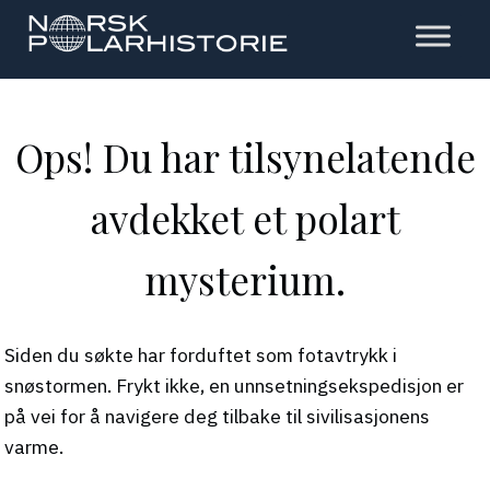
Hopp
til
hovedinnholdet
Polarhistorie
Ops! Du har tilsynelatende
avdekket et polart
mysterium.
Siden du søkte har forduftet som fotavtrykk i
snøstormen. Frykt ikke, en unnsetningsekspedisjon er
på vei for å navigere deg tilbake til sivilisasjonens
varme.