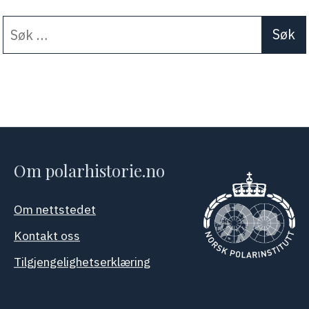
Søk
When autocomplete results a
etter:
Om polarhistorie.no
Om nettstedet
Kontakt oss
Tilgjengelighetserklæring