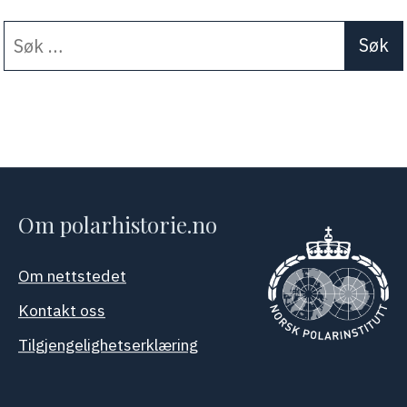
Søk
When autocomplete results a
etter:
Om polarhistorie.no
Om nettstedet
Kontakt oss
Tilgjengelighetserklæring