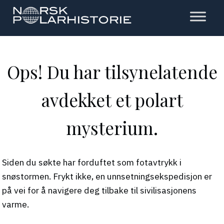
Hopp
til
hovedinnholdet
Polarhistorie
Ops! Du har tilsynelatende
avdekket et polart
mysterium.
Siden du søkte har forduftet som fotavtrykk i
snøstormen. Frykt ikke, en unnsetningsekspedisjon er
på vei for å navigere deg tilbake til sivilisasjonens
varme.