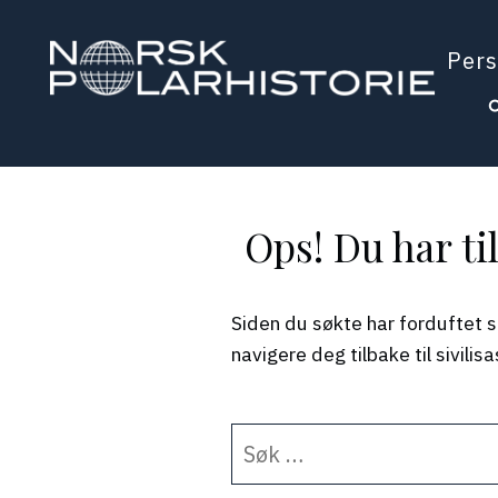
Hopp
til
Pers
hovedinnholdet
Polarhistorie
Ops! Du har ti
Siden du søkte har forduftet s
navigere deg tilbake til sivili
Søk
etter: