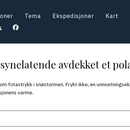
oner
Tema
Ekspedisjoner
Kart
lsynelatende avdekket et po
om fotavtrykk i snøstormen. Frykt ikke, en unnsetningseks
sasjonens varme.
When autocomplete results a