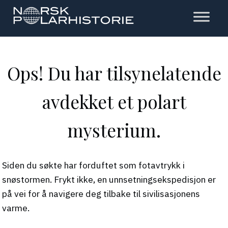
Hopp
til
hovedinnholdet
Polarhistorie
Ops! Du har tilsynelatende
avdekket et polart
mysterium.
Siden du søkte har forduftet som fotavtrykk i
snøstormen. Frykt ikke, en unnsetningsekspedisjon er
på vei for å navigere deg tilbake til sivilisasjonens
varme.