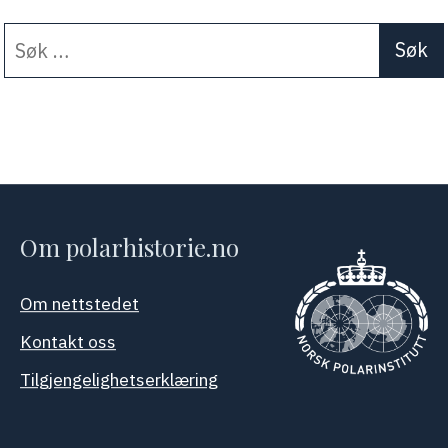
Søk
When autocomplete results a
etter:
Om polarhistorie.no
Om nettstedet
Kontakt oss
Tilgjengelighetserklæring