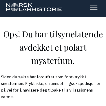
Hopp
til
hovedinnholdet
Polarhistorie
Ops! Du har tilsynelatende
avdekket et polart
mysterium.
Siden du søkte har forduftet som fotavtrykk i
snøstormen. Frykt ikke, en unnsetningsekspedisjon er
på vei for å navigere deg tilbake til sivilisasjonens
varme.