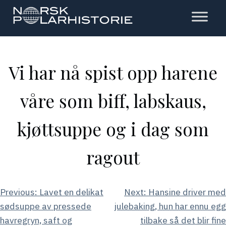
Hopp
til
hovedinnholdet
Polarhistorie
Vi har nå spist opp harene
våre som biff, labskaus,
kjøttsuppe og i dag som
ragout
Innleggsnavigasjon
Previous:
Lavet en delikat
Next:
Hansine driver med
sødsuppe av pressede
julebaking, hun har ennu egg
havregryn, saft og
tilbake så det blir fine