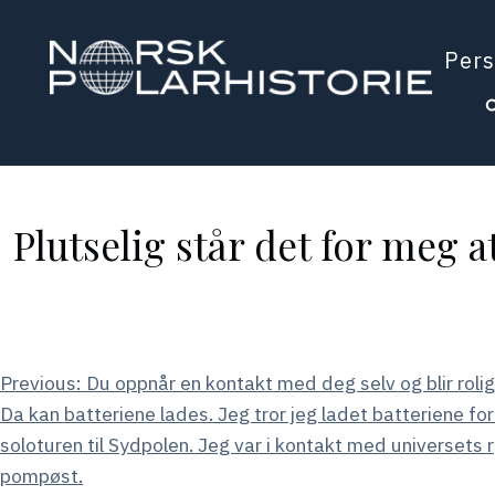
Hopp
til
Pers
hovedinnholdet
Polarhistorie
Plutselig står det for meg a
Innleggsnavigasjon
Previous:
Du oppnår en kontakt med deg selv og blir rolig
Da kan batteriene lades. Jeg tror jeg ladet batteriene fo
soloturen til Sydpolen. Jeg var i kontakt med universets r
pompøst.