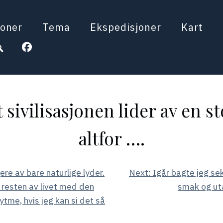
oner
Tema
Ekspedisjoner
Kart
t sivilisasjonen lider av en
altfor ….
ere av bare naturlige lyder.
Next:
Igår bagte jeg sek
r resten av livet med den
smak og uta
ytme, hvis jeg kan si det så