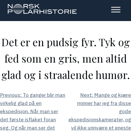
Hopp
til
hovedinnholdet
Polarhistorie
Det er en pudsig fyr. Tyk og
fed som en gris, men altid
glad og i straalende humør.
Innleggsnavigasjon
Previous:
To ganger blir man
Next:
Mange og kjære
virkelig glad på en
minner har jeg fra disse
ekspedisjon. Når man ser
gode
det første isflaket foran
ekspedisjonskamerater, og
seg. Og når man ser det
vil ikke unnvære et eneste