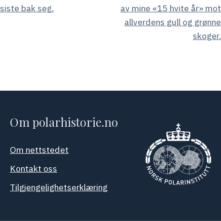
siste bak seg.
av mine «15 hvite år» mot
allverdens gull og grønne
skoger.
Om polarhistorie.no
Om nettstedet
Kontakt oss
Tilgjengelighetserklæring