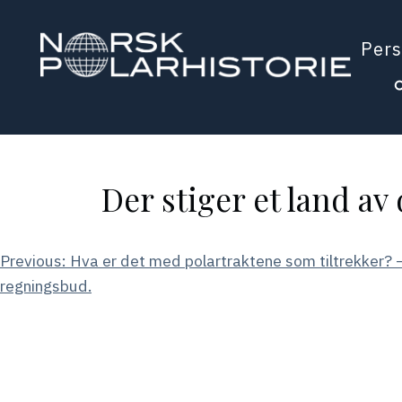
Hopp
til
Pers
hovedinnholdet
Polarhistorie
Der stiger et land av
Innleggsnavigasjon
Previous:
Hva er det med polartraktene som tiltrekker?
regningsbud.