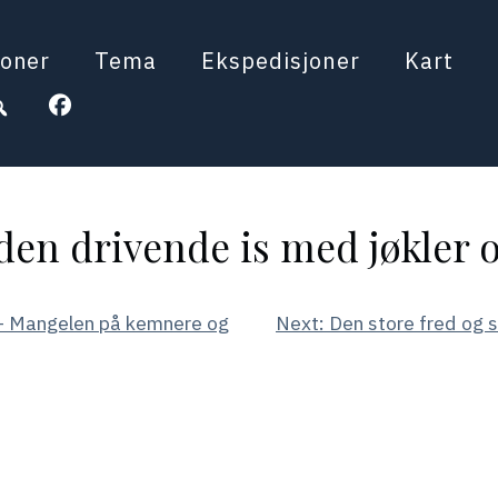
oner
Tema
Ekspedisjoner
Kart
 den drivende is med jøkler og
 – Mangelen på kemnere og
Next:
Den store fred og st