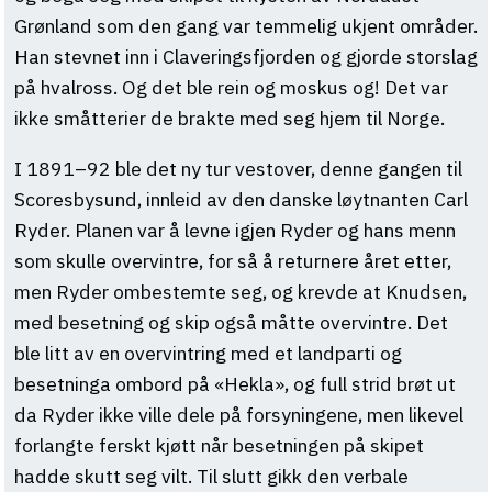
Grønland som den gang var temmelig ukjent områder.
Han stevnet inn i Claveringsfjorden og gjorde storslag
på hvalross. Og det ble rein og moskus og! Det var
ikke småtterier de brakte med seg hjem til Norge.
I 1891–92 ble det ny tur vestover, denne gangen til
Scoresbysund, innleid av den danske løytnanten Carl
Ryder. Planen var å levne igjen Ryder og hans menn
som skulle overvintre, for så å returnere året etter,
men Ryder ombestemte seg, og krevde at Knudsen,
med besetning og skip også måtte overvintre. Det
ble litt av en overvintring med et landparti og
besetninga ombord på «Hekla», og full strid brøt ut
da Ryder ikke ville dele på forsyningene, men likevel
forlangte ferskt kjøtt når besetningen på skipet
hadde skutt seg vilt. Til slutt gikk den verbale