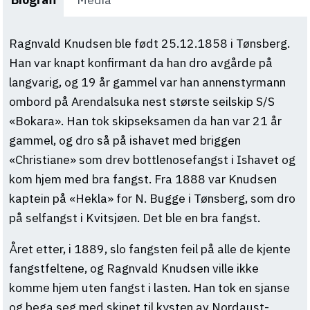
Ragnvald Knudsen ble født 25.12.1858 i Tønsberg.
Han var knapt konfirmant da han dro avgårde på
langvarig, og 19 år gammel var han annenstyrmann
ombord på Arendalsuka nest største seilskip S/S
«Bokara». Han tok skipseksamen da han var 21 år
gammel, og dro så på ishavet med briggen
«Christiane» som drev bottlenosefangst i Ishavet og
kom hjem med bra fangst. Fra 1888 var Knudsen
kaptein på «Hekla» for N. Bugge i Tønsberg, som dro
på selfangst i Kvitsjøen. Det ble en bra fangst.
Året etter, i 1889, slo fangsten feil på alle de kjente
fangstfeltene, og Ragnvald Knudsen ville ikke
komme hjem uten fangst i lasten. Han tok en sjanse
og bega seg med skipet til kysten av Nordaust-