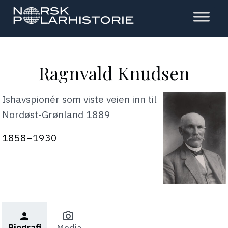
Hopp
til
hovedinnholdet
Polarhistorie
Ragnvald Knudsen
Ishavspionér som viste veien inn til
Nordøst-Grønland 1889
1858–1930
person
photo_camera
Biografi
Media