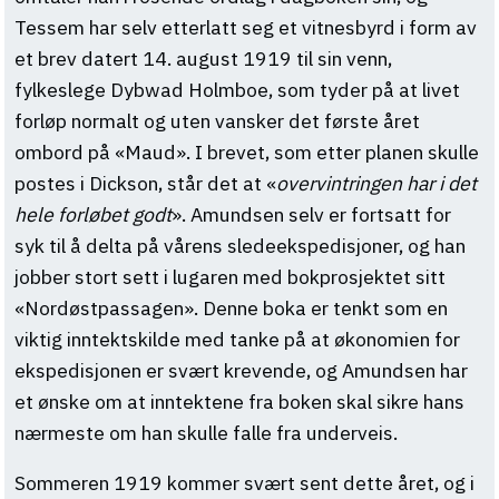
Tessem har selv etterlatt seg et vitnesbyrd i form av
et brev datert 14. august 1919 til sin venn,
fylkeslege Dybwad Holmboe, som tyder på at livet
forløp normalt og uten vansker det første året
ombord på «Maud». I brevet, som etter planen skulle
postes i Dickson, står det at «
overvintringen har i det
hele forløbet godt
». Amundsen selv er fortsatt for
syk til å delta på vårens sledeekspedisjoner, og han
jobber stort sett i lugaren med bokprosjektet sitt
«Nordøstpassagen». Denne boka er tenkt som en
viktig inntektskilde med tanke på at økonomien for
ekspedisjonen er svært krevende, og Amundsen har
et ønske om at inntektene fra boken skal sikre hans
nærmeste om han skulle falle fra underveis.
Sommeren 1919 kommer svært sent dette året, og i