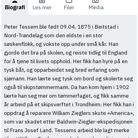
person
text_snippet
folder
photo_camera
Biografi
Les mer
Filer
Media
Peter Tessem ble født 09.04. 1875 i Beitstad i
Nord-Trøndelag som den eldste i en stor
søskenflokk, og vokste opp under små kår. Han
gjorde det bra på skolen, og reiste tidlig til England
for å tjene til livets opphold. Her fikk han hyre på en
tysk båt, og opparbeidet seg bred erfaring som
sjømann. Han lærte seg tysk om bord og skolerte seg
også til skipstømmermann. Da han kom hjem i 1902
lærte han seg mer om tømmerfaget, og fikk samme
år arbeid på et skipsverftet i Trondheim. Her fikk han i
oppdrag å reparere William Zieglers skute «America»,
som var skadet etter Baldwin-Ziegler-ekspedisjonen
til Frans Josef Land. Tessems arbeid ble lagt merke