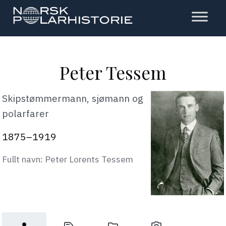
Hopp
til
hovedinnholdet
Polarhistorie
Peter Tessem
Skipstømmermann, sjømann og
polarfarer
1875–1919
Fullt navn: Peter Lorents Tessem