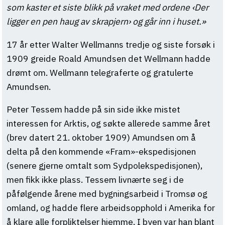
som kaster et siste blikk på vraket med ordene ‹Der
ligger en pen haug av skrapjern› og går inn i huset.»
17 år etter Walter Wellmanns tredje og siste forsøk i
1909 greide Roald Amundsen det Wellmann hadde
drømt om. Wellmann telegraferte og gratulerte
Amundsen.
Peter Tessem hadde på sin side ikke mistet
interessen for Arktis, og søkte allerede samme året
(brev datert 21. oktober 1909) Amundsen om å
delta på den kommende «Fram»-ekspedisjonen
(senere gjerne omtalt som Sydpolekspedisjonen),
men fikk ikke plass. Tessem livnærte seg i de
påfølgende årene med bygningsarbeid i Tromsø og
omland, og hadde flere arbeidsopphold i Amerika for
å klare alle forpliktelser hjemme. I byen var han blant