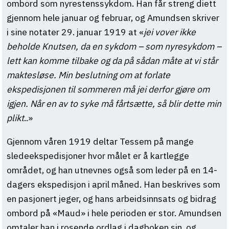
ombord som nyrestenssykdom. Han får streng diett
gjennom hele januar og februar, og Amundsen skriver
i sine notater 29. januar 1919 at «
jei vover ikke
beholde Knutsen, da en sykdom – som nyresykdom –
lett kan komme tilbake og da på sådan måte at vi står
maktesløse. Min beslutning om at forlate
ekspedisjonen til sommeren må jei derfor gjøre om
igjen. Når en av to syke må fårtsætte, så blir dette min
plikt
..»
Gjennom våren 1919 deltar Tessem på mange
sledeekspedisjoner hvor målet er å kartlegge
området, og han utnevnes også som leder på en 14-
dagers ekspedisjon i april måned. Han beskrives som
en pasjonert jeger, og hans arbeidsinnsats og bidrag
ombord på «Maud» i hele perioden er stor. Amundsen
omtaler han i rosende ordlag i dagboken sin, og