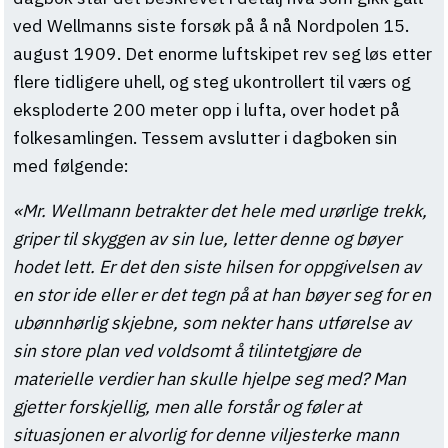
ved Wellmanns siste forsøk på å nå Nordpolen 15.
august 1909. Det enorme luftskipet rev seg løs etter
flere tidligere uhell, og steg ukontrollert til værs og
eksploderte 200 meter opp i lufta, over hodet på
folkesamlingen. Tessem avslutter i dagboken sin
med følgende:
«Mr. Wellmann betrakter det hele med urørlige trekk,
griper til skyggen av sin lue, letter denne og bøyer
hodet lett. Er det den siste hilsen for oppgivelsen av
en stor ide eller er det tegn på at han bøyer seg for en
ubønnhørlig skjebne, som nekter hans utførelse av
sin store plan ved voldsomt å tilintetgjøre de
materielle verdier han skulle hjelpe seg med? Man
gjetter forskjellig, men alle forstår og føler at
situasjonen er alvorlig for denne viljesterke mann