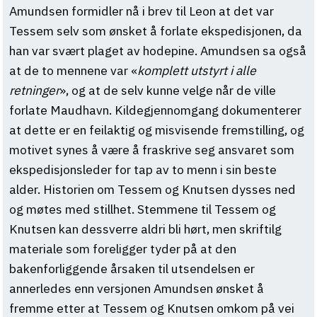
Amundsen formidler nå i brev til Leon at det var
Tessem selv som ønsket å forlate ekspedisjonen, da
han var svært plaget av hodepine. Amundsen sa også
at de to mennene var «
komplett utstyrt i alle
retninger
», og at de selv kunne velge når de ville
forlate Maudhavn. Kildegjennomgang dokumenterer
at dette er en feilaktig og misvisende fremstilling, og
motivet synes å være å fraskrive seg ansvaret som
ekspedisjonsleder for tap av to menn i sin beste
alder. Historien om Tessem og Knutsen dysses ned
og møtes med stillhet. Stemmene til Tessem og
Knutsen kan dessverre aldri bli hørt, men skriftilg
materiale som foreligger tyder på at den
bakenforliggende årsaken til utsendelsen er
annerledes enn versjonen Amundsen ønsket å
fremme etter at Tessem og Knutsen omkom på vei