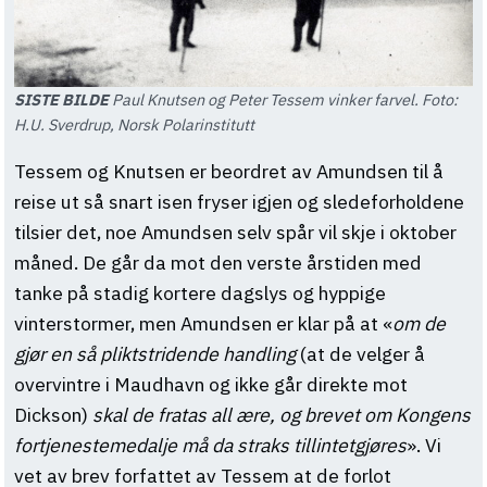
SISTE BILDE
Paul Knutsen og Peter Tessem vinker farvel. Foto:
H.U. Sverdrup, Norsk Polarinstitutt
Tessem og Knutsen er beordret av Amundsen til å
reise ut så snart isen fryser igjen og sledeforholdene
tilsier det, noe Amundsen selv spår vil skje i oktober
måned. De går da mot den verste årstiden med
tanke på stadig kortere dagslys og hyppige
vinterstormer, men Amundsen er klar på at «
om de
gjør en så pliktstridende handling
(at de velger å
overvintre i Maudhavn og ikke går direkte mot
Dickson)
skal de fratas all ære, og brevet om Kongens
fortjenestemedalje må da straks tillintetgjøres
». Vi
vet av brev forfattet av Tessem at de forlot