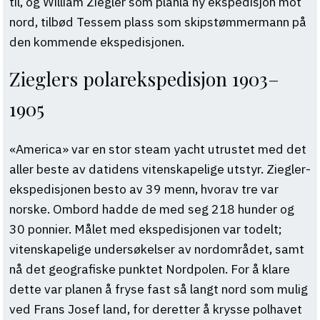
til, og William Ziegler som planla ny ekspedisjon mot
nord, tilbød Tessem plass som skipstømmermann på
den kommende ekspedisjonen.
Zieglers polarekspedisjon 1903–
1905
«America» var en stor steam yacht utrustet med det
aller beste av datidens vitenskapelige utstyr. Ziegler-
ekspedisjonen besto av 39 menn, hvorav tre var
norske. Ombord hadde de med seg 218 hunder og
30 ponnier. Målet med ekspedisjonen var todelt;
vitenskapelige undersøkelser av nordområdet, samt
nå det geografiske punktet Nordpolen. For å klare
dette var planen å fryse fast så langt nord som mulig
ved Frans Josef land, for deretter å krysse polhavet