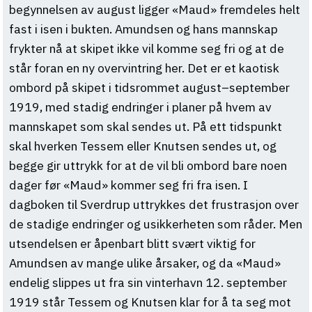
begynnelsen av august ligger «Maud» fremdeles helt
fast i isen i bukten. Amundsen og hans mannskap
frykter nå at skipet ikke vil komme seg fri og at de
står foran en ny overvintring her. Det er et kaotisk
ombord på skipet i tidsrommet august–september
1919, med stadig endringer i planer på hvem av
mannskapet som skal sendes ut. På ett tidspunkt
skal hverken Tessem eller Knutsen sendes ut, og
begge gir uttrykk for at de vil bli ombord bare noen
dager før «Maud» kommer seg fri fra isen. I
dagboken til Sverdrup uttrykkes det frustrasjon over
de stadige endringer og usikkerheten som råder. Men
utsendelsen er åpenbart blitt svært viktig for
Amundsen av mange ulike årsaker, og da «Maud»
endelig slippes ut fra sin vinterhavn 12. september
1919 står Tessem og Knutsen klar for å ta seg mot