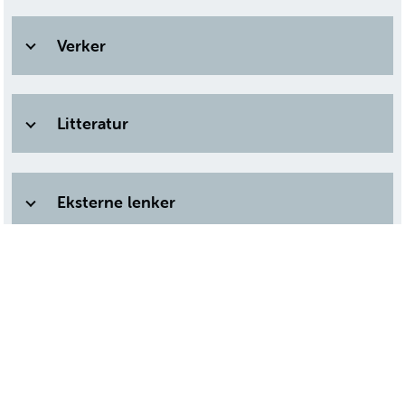
Verker
Litteratur
Eksterne lenker
Om polarhistorie.no
Om nettstedet