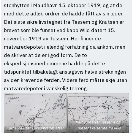
stenhytten i Maudhavn 15. oktober 1919, og at de
med dette adlød ordren de hadde fått av sin leder.
Det siste sikre livstegnet fra Tessem og Knutsen er
brevet som ble funnet ved kapp Wild datert 15.
november 1919 av Tessem. Her finner de
matvaredepotet i elendig forfatning da ankom, men
de skriver at de er i god form. De to
ekspedisjonsmedlemmene hadde på dette
tidspunktet tilbakelagt anslagsvis halve strekningen
av den krevende ferden. Videre ferd måtte skje uten
matvaredepoter i vanskelig terreng.
Kart som viser Tessems og
Kart som viser søkeområdet etter
Knutsens reiserute fra Mys