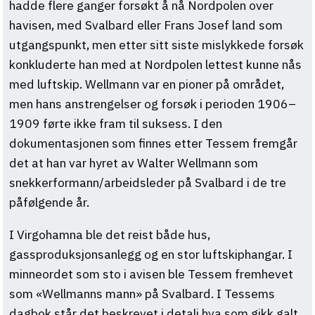
hadde flere ganger forsøkt å nå Nordpolen over
havisen, med Svalbard eller Frans Josef land som
utgangspunkt, men etter sitt siste mislykkede forsøk
konkluderte han med at Nordpolen lettest kunne nås
med luftskip. Wellmann var en pioner på området,
men hans anstrengelser og forsøk i perioden 1906–
1909 førte ikke fram til suksess. I den
dokumentasjonen som finnes etter Tessem fremgår
det at han var hyret av Walter Wellmann som
snekkerformann/arbeidsleder på Svalbard i de tre
påfølgende år.
I Virgohamna ble det reist både hus,
gassproduksjonsanlegg og en stor luftskiphangar. I
minneordet som sto i avisen ble Tessem fremhevet
som «Wellmanns mann» på Svalbard. I Tessems
dagbok står det beskrevet i detalj hva som gikk galt