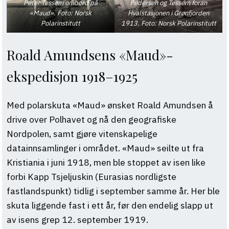
Peter Tessem ombord på
Pedersen og Tessem foran
«Maud». Foto: Norsk
Hvalstasjonen i Grønfjorden
Polarinstitutt
1913. Foto: Norsk Polarinstitutt
Roald Amundsens «Maud»-
ekspedisjon 1918–1925
Med polarskuta «Maud» ønsket Roald Amundsen å
drive over Polhavet og nå den geografiske
Nordpolen, samt gjøre vitenskapelige
datainnsamlinger i området. «Maud» seilte ut fra
Kristiania i juni 1918, men ble stoppet av isen like
forbi Kapp Tsjeljuskin (Eurasias nordligste
fastlandspunkt) tidlig i september samme år. Her ble
skuta liggende fast i ett år, før den endelig slapp ut
av isens grep 12. september 1919.