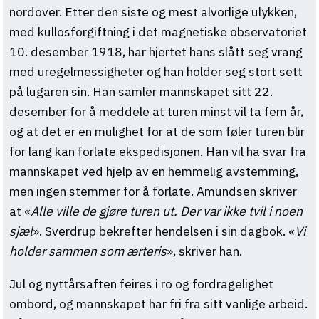
nordover. Etter den siste og mest alvorlige ulykken,
med kullosforgiftning i det magnetiske observatoriet
10. desember 1918, har hjertet hans slått seg vrang
med uregelmessigheter og han holder seg stort sett
på lugaren sin. Han samler mannskapet sitt 22.
desember for å meddele at turen minst vil ta fem år,
og at det er en mulighet for at de som føler turen blir
for lang kan forlate ekspedisjonen. Han vil ha svar fra
mannskapet ved hjelp av en hemmelig avstemming,
men ingen stemmer for å forlate. Amundsen skriver
at «
Alle ville de gjøre turen ut.
Der var ikke tvil i noen
sjæl
». Sverdrup bekrefter hendelsen i sin dagbok. «
Vi
holder sammen som ærteris
», skriver han.
Jul og nyttårsaften feires i ro og fordragelighet
ombord, og mannskapet har fri fra sitt vanlige arbeid.