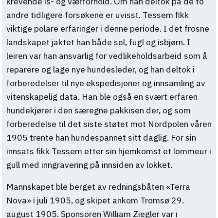
krevende is- og værforhold. Om han deltok på de to
andre tidligere forsøkene er uvisst. Tessem fikk
viktige polare erfaringer i denne periode. I det frosne
landskapet jaktet han både sel, fugl og isbjørn. I
leiren var han ansvarlig for vedlikeholdsarbeid som å
reparere og lage nye hundesleder, og han deltok i
forberedelser til nye ekspedisjoner og innsamling av
vitenskapelig data. Han ble også en svært erfaren
hundekjører i den særegne pakkisen der, og som
forberedelse til det siste støtet mot Nordpolen våren
1905 trente han hundespannet sitt daglig. For sin
innsats fikk Tessem etter sin hjemkomst et lommeur i
gull med inngravering på innsiden av lokket.
Mannskapet ble berget av redningsbåten «Terra
Nova» i juli 1905, og skipet ankom Tromsø 29.
august 1905. Sponsoren William Ziegler var i