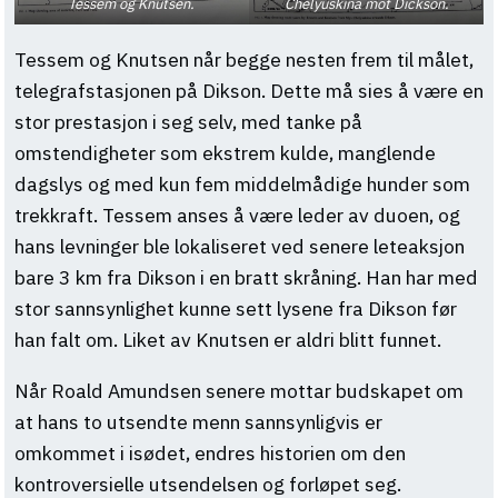
Tessem og Knutsen.
Chelyuskina mot Dickson.
Tessem og Knutsen når begge nesten frem til målet,
telegrafstasjonen på Dikson. Dette må sies å være en
stor prestasjon i seg selv, med tanke på
omstendigheter som ekstrem kulde, manglende
dagslys og med kun fem middelmådige hunder som
trekkraft. Tessem anses å være leder av duoen, og
hans levninger ble lokaliseret ved senere leteaksjon
bare 3 km fra Dikson i en bratt skråning. Han har med
stor sannsynlighet kunne sett lysene fra Dikson før
han falt om. Liket av Knutsen er aldri blitt funnet.
Når Roald Amundsen senere mottar budskapet om
at hans to utsendte menn sannsynligvis er
omkommet i isødet, endres historien om den
kontroversielle utsendelsen og forløpet seg.