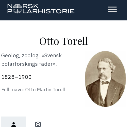
Hopp
til
hovedinnholdet
Polarhistorie
Otto Torell
Geolog, zoolog. «Svensk
polarforskings fader».
1828–1900
Fullt navn: Otto Martin Torell
person
photo_camera