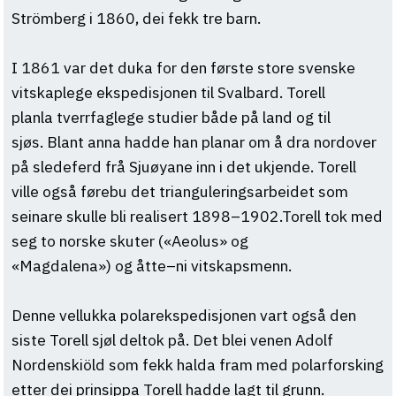
Strömberg i 1860, dei fekk tre barn.
I 1861 var det duka for den første store svenske
vitskaplege ekspedisjonen til Svalbard. Torell
planla tverrfaglege studier både på land og til
sjøs. Blant anna hadde han planar om å dra nordover
på sledeferd frå Sjuøyane inn i det ukjende. Torell
ville også førebu det trianguleringsarbeidet som
seinare skulle bli realisert 1898–1902.Torell tok med
seg to norske skuter («Aeolus» og
«Magdalena») og åtte–ni vitskapsmenn.
Denne vellukka polarekspedisjonen vart også den
siste Torell sjøl deltok på. Det blei venen Adolf
Nordenskiöld som fekk halda fram med polarforsking
etter dei prinsippa Torell hadde lagt til grunn.