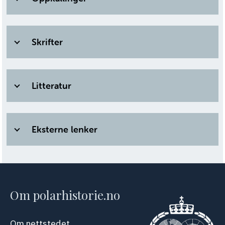
Skrifter
Litteratur
Eksterne lenker
Om polarhistorie.no
Om nettstedet