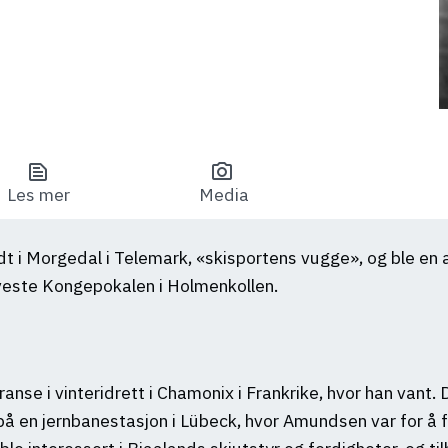
text_snippet
photo_camera
Les mer
Media
dt i Morgedal i Telemark, «skisportens vugge», og ble en 
lveste Kongepokalen i Holmenkollen.
ranse i vinteridrett i Chamonix i Frankrike, hvor han vant
på en jernbanestasjon i Lübeck, hvor Amundsen var for å 