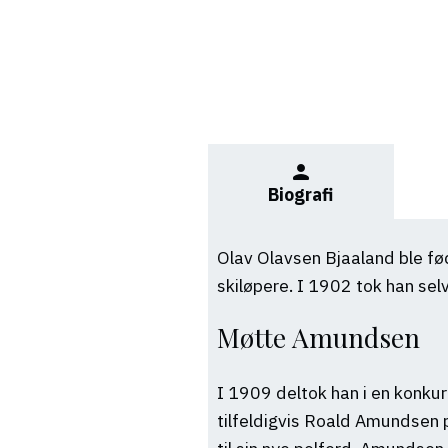
person
Biografi
Olav Olavsen Bjaaland ble fø
skiløpere. I 1902 tok han se
Møtte Amundsen
I 1909 deltok han i en konkur
tilfeldigvis Roald Amundsen 