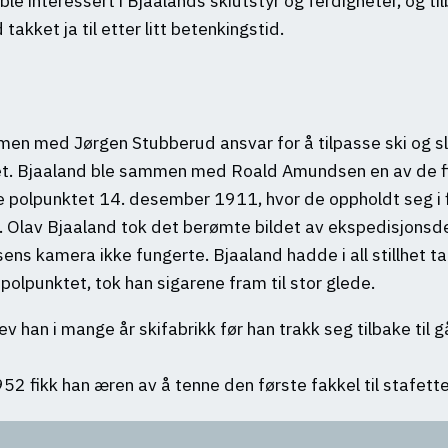
ble interessert i Bjaalands skiutstyr og ferdigheter, og ti
akket ja til etter litt betenkingstid.
mmen med Jørgen Stubberud ansvar for å tilpasse ski og
t. Bjaaland ble sammen med Roald Amundsen en av de fir
 polpunktet 14. desember 1911, hvor de oppholdt seg i fi
. Olav Bjaaland tok det berømte bildet av ekspedisjonsde
s kamera ikke fungerte. Bjaaland hadde i all stillhet ta
polpunktet, tok han sigarene fram til stor glede.
v han i mange år skifabrikk før han trakk seg tilbake til 
2 fikk han æren av å tenne den første fakkel til stafetten