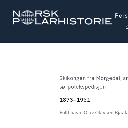
Hopp
til
Pers
hovedinnholdet
Polarhistorie
Skikongen fra Morgedal, s
sørpolekspedisjon
1873–1961
Fullt navn: Olav Olavsen Bjaal