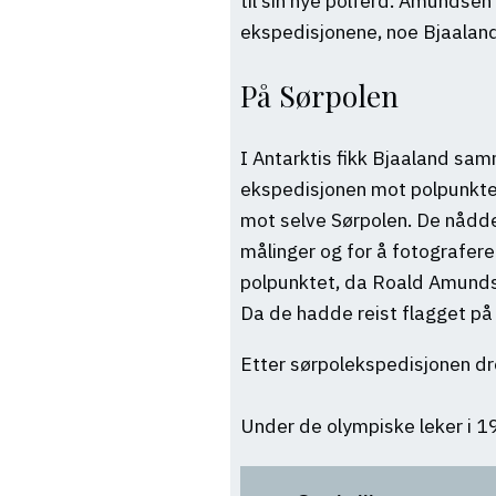
til sin nye polferd. Amundsen 
ekspedisjonene, noe Bjaaland t
På Sørpolen
I Antarktis fikk Bjaaland sa
ekspedisjonen mot polpunkte
mot selve Sørpolen. De nådde
målinger og for å fotografere
polpunktet, da Roald Amundsen
Da de hadde reist flagget på 
Etter sørpolekspedisjonen dre
Under de olympiske leker i 195