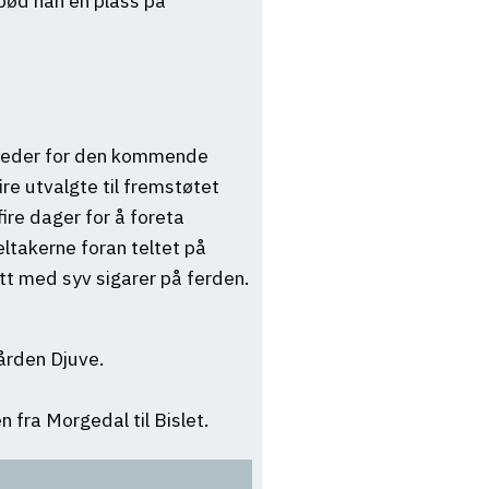
lbød han en plass på
 sleder for den kommende
e utvalgte til fremstøtet
re dager for å foreta
ltakerne foran teltet på
tt med syv sigarer på ferden.
gården Djuve.
 fra Morgedal til Bislet.