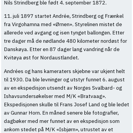
Nils Strindberg ble født 4. september 1872.
11. juli 1897 startet Andrée, Strindberg og Frænkel
fra Virgohamna med «Ørnen»
.
Styrelinen mistet de
allerede ved avgang og isen tynget ballongen. Etter
tre dager må de nødlande 480 kilometer nordøst for
Danskøya. Etter en 87 dager lang vandring når de
Kvitøya øst for Nordaustlandet.
Andrées og hans kameraters skjebne var ukjent helt
til 1930. Da ble levninger og utstyr funnet 6. august
av en ekspedisjon utsendt av Norges Svalbard- og
Ishavsundersøkelser med M/K «Bratvaag».
Ekspedisjonen skulle til Frans Josef Land og ble ledet
av Gunnar Horn. En måned senere ble fotografier,
dagbøker med mer funnet av en ekspedisjon som
ankom stedet på M/K «Isbjørn», utrustet av et