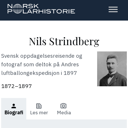
Hopp
til
hovedinnholdet
Polarhistorie
Nils Strindberg
Svensk oppdagelsesreisende og
fotograf som deltok på Andres
luftballongekspedisjon i 1897
1872–1897
person
text_snippet
photo_camera
Biografi
Les mer
Media