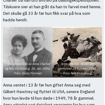
Charlier da han dro avsted på ballongekspedisjonen.
Tilskuere sier at han gråt da han to farvel med henne.
Det skulle gå 33 år før hun fikk svar på hva som
hadde hendt.
Forlovelsesbilde av Anna Charlier
Anna Charlier. Bildet ble
og Nils Strindberg. 26. okt.1896.
gjenfunnet på Kvitøya i 1930.
Foto: Gösta Florman
Foto: Nils Strindberg
Anna ventet i 13 år før hun giftet Anna seg med
Gilbert Hawtrey og flyttet til USA, senere England
hvor hun levde til hun døde i 1949, 78 år gammel.
Anna etterlot seg detaljert anvisinger for hva som