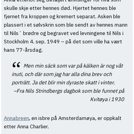
skulle skje etter hennes død. Hjertet hennes ble
fjernet fra kroppen og kremert separat. Asken ble
plassert i et sølvskrin som ble sendt av hennes mann
til Nils´ brødre og begravet ved levningene til Nils i
Stockholm 4. sep. 1949 – på det som ville ha vært
hans 77-årsdag.
Men min säck som var på kälken är nog våt
inuti, och där som jag har alla dina brev och
porträtt. Ja det blir min dyraste skatt i vinter.
Fra Nils Strindbergs dagbok som ble funnet på
Kvitøya i 1930
Annabreen
, en isbre på Amsterdamøya, er oppkalt
etter Anna Charlier.