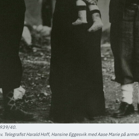
1939/40.
. Telegrafist Harald Hoff, Hansine Eggesvik med Aase Marie på armen