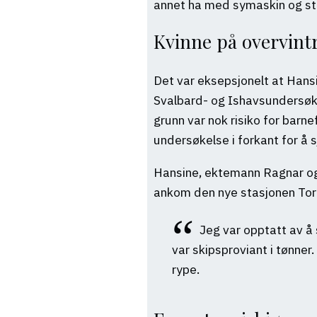
annet ha med symaskin og stof
Kvinne på overvint
Det var eksepsjonelt at Hansi
Svalbard- og Ishavsundersøkel
grunn var nok risiko for barn
undersøkelse i forkant for å s
Hansine, ektemann Ragnar og 
ankom den nye stasjonen Torg
Jeg var opptatt av å
var skipsproviant i tønner
rype.