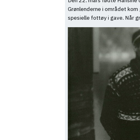
Den 22. mars fødte Hansine da
Grønlenderne i området kom gj
spesielle fottøy i gave. Når 