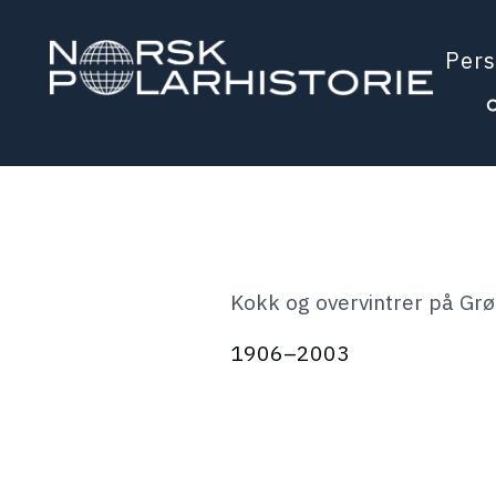
Hopp
til
Pers
hovedinnholdet
Polarhistorie
Kokk og overvintrer på Grø
1906–2003