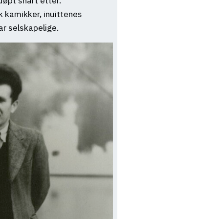
øpt snart etter.
k kamikker, inuittenes
ar selskapelige.