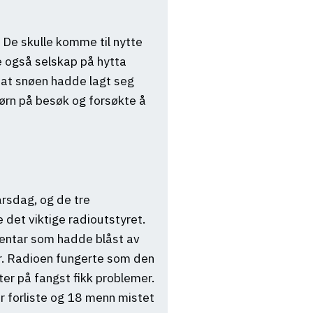
 De skulle komme til nytte
e også selskap på hytta
r at snøen hadde lagt seg
bjørn på besøk og forsøkte å
årsdag, og de tre
 det viktige radioutstyret.
nventar som hadde blåst av
er. Radioen fungerte som den
ter på fangst fikk problemer.
r forliste og 18 menn mistet