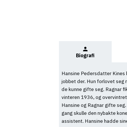
person
Biografi
Hansine Pedersdatter Kines bl
jobbet der. Hun forlovet seg
de kunne gifte seg. Ragnar f
vinteren 1936, og overvintre
Hansine og Ragnar gifte seg. D
gang skulle den nybakte kon
assistent. Hansine hadde sine