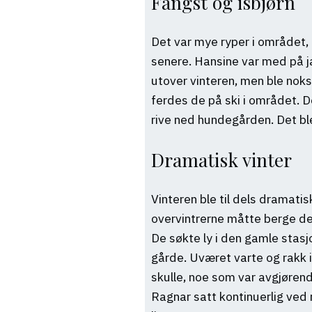
Fangst og isbjørn
Det var mye ryper i området, 
senere. Hansine var med på j
utover vinteren, men ble nok
ferdes de på ski i området. De
rive ned hundegården. Det bl
Dramatisk vinter
Vinteren ble til dels dramati
overvintrerne måtte berge det
De søkte ly i den gamle stasj
gårde. Uværet varte og rakk 
skulle, noe som var avgjørend
Ragnar satt kontinuerlig ved 