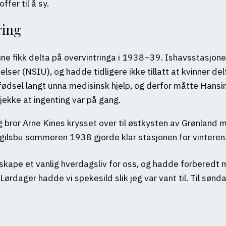
fer til å sy.
ring
ne fikk delta på overvintringa i 1938–39. Ishavsstasjone
ser (NSIU), og hadde tidligere ikke tillatt at kvinner del
efødsel langt unna medisinsk hjelp, og derfor måtte Hansi
jekke at ingenting var på gang.
bror Arne Kines krysset over til østkysten av Grønland 
ilsbu sommeren 1938 gjorde klar stasjonen for vinteren. 
 skape et vanlig hverdagsliv for oss, og hadde forberedt
. Lørdager hadde vi spekesild slik jeg var vant til. Til sø