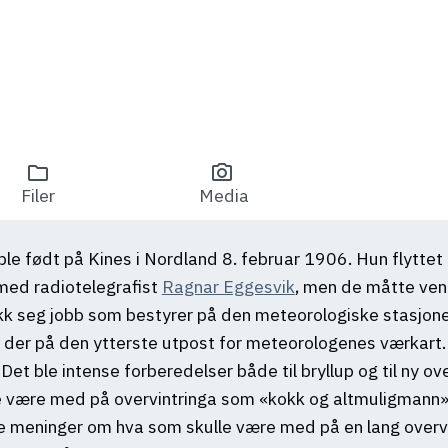
folder
photo_camera
Filer
Media
e født på Kines i Nordland 8. februar 1906. Hun flyttet ti
 med radiotelegrafist
Ragnar Eggesvik
, men de måtte vent
ikk seg jobb som bestyrer på den meteorologiske stasjon
t der på den ytterste utpost for meteorologenes værkar
et ble intense forberedelser både til bryllup og til ny ov
e være med på overvintringa som «kokk og altmuligmann»
 meninger om hva som skulle være med på en lang overvint