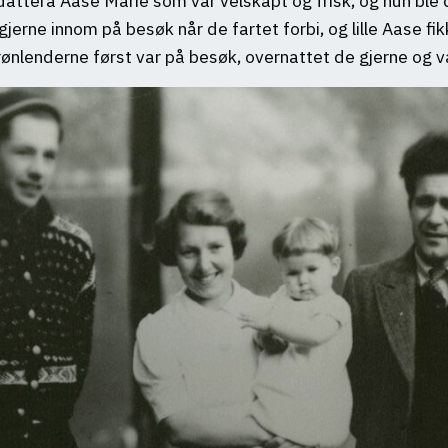
ttera Aase Marie som var velskapt og frisk, og hun ble d
erne innom på besøk når de fartet forbi, og lille Aase fik
grønlenderne først var på besøk, overnattet de gjerne og v