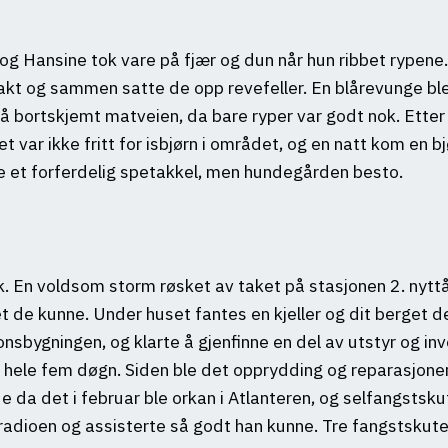
og Hansine tok vare på fjær og dun når hun ribbet rypene.
akt og sammen satte de opp revefeller. En blårevunge bl
så bortskjemt matveien, da bare ryper var godt nok. Ette
t var ikke fritt for isbjørn i området, og en natt kom en 
e et forferdelig spetakkel, men hundegården besto.
sk. En voldsom storm røsket av taket på stasjonen 2. nytt
 de kunne. Under huset fantes en kjeller og dit berget de
onsbygningen, og klarte å gjenfinne en del av utstyr og i
i hele fem døgn. Siden ble det opprydding og reparasjon
e da det i februar ble orkan i Atlanteren, og selfangstsku
radioen og assisterte så godt han kunne. Tre fangstskute