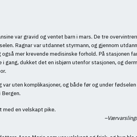
Hansine var gravid og ventet barn i mars. De tre overvintr
len. Ragnar var utdannet styrmann, og gjennom utdann
 også mer krevende medisinske forhold. På stasjonen fa
 i gang, dukket det en isbjørn utenfor stasjonen, og derm
or.
g var uten komplikasjoner, og både før og under fødselen 
i Bergen.
 med en velskapt pike.
Værvarsling