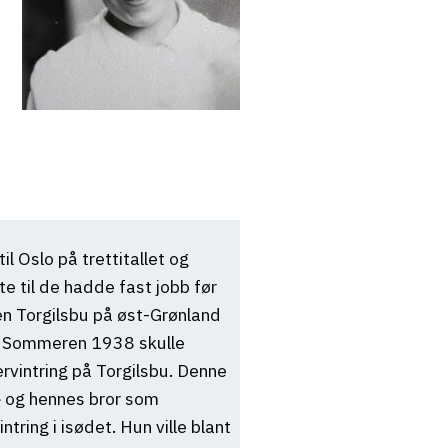
l Oslo på trettitallet og
e til de hadde fast jobb før
en Torgilsbu på øst-Grønland
t. Sommeren 1938 skulle
ervintring på Torgilsbu. Denne
 og hennes bror som
ring i isødet. Hun ville blant