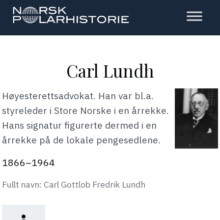
Hopp
til
hovedinnholdet
Polarhistorie
Carl Lundh
Høyesterettsadvokat. Han var bl.a.
styreleder i Store Norske i en årrekke.
Hans signatur figurerte dermed i en
årrekke på de lokale pengesedlene.
1866–1964
Fullt navn: Carl Gottlob Fredrik Lundh
person