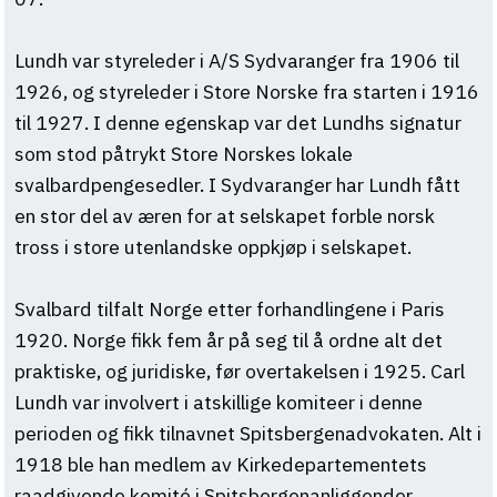
Lundh var styreleder i A/S Sydvaranger fra 1906 til
1926, og styreleder i Store Norske fra starten i 1916
til 1927. I denne egenskap var det Lundhs signatur
som stod påtrykt Store Norskes lokale
svalbardpengesedler. I Sydvaranger har Lundh fått
en stor del av æren for at selskapet forble norsk
tross i store utenlandske oppkjøp i selskapet.
Svalbard tilfalt Norge etter forhandlingene i Paris
1920. Norge fikk fem år på seg til å ordne alt det
praktiske, og juridiske, før overtakelsen i 1925. Carl
Lundh var involvert i atskillige komiteer i denne
perioden og fikk tilnavnet Spitsbergenadvokaten. Alt i
1918 ble han medlem av Kirkedepartementets
raadgivende komité i Spitsbergenanliggender.