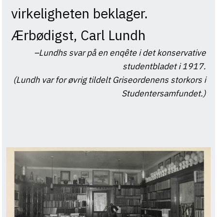
virkeligheten beklager.
Ærbødigst, Carl Lundh
Lundhs svar på en enqête i det konservative
studentbladet i 1917.
(Lundh var for øvrig tildelt Griseordenens storkors i
Studentersamfundet.)