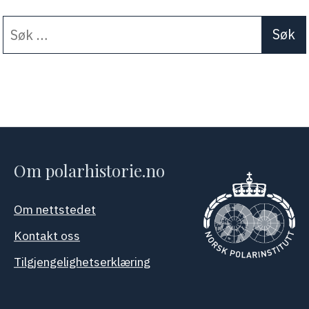
Søk
When autocomplete results a
etter:
Om polarhistorie.no
Om nettstedet
Kontakt oss
Tilgjengelighetserklæring