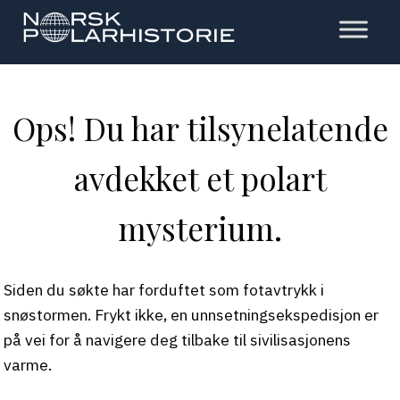
Hopp
til
hovedinnholdet
Polarhistorie
Ops! Du har tilsynelatende
avdekket et polart
mysterium.
Siden du søkte har forduftet som fotavtrykk i
snøstormen. Frykt ikke, en unnsetningsekspedisjon er
på vei for å navigere deg tilbake til sivilisasjonens
varme.