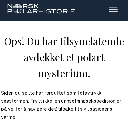
Hopp
til
hovedinnholdet
Polarhistorie
Ops! Du har tilsynelatende
avdekket et polart
mysterium.
Siden du søkte har forduftet som fotavtrykk i
snøstormen. Frykt ikke, en unnsetningsekspedisjon er
på vei for å navigere deg tilbake til sivilisasjonens
varme.