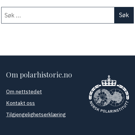
Søk
When autocomplete results a
etter:
Om polarhistorie.no
Om nettstedet
Kontakt oss
Tilgjengelighetserklæring