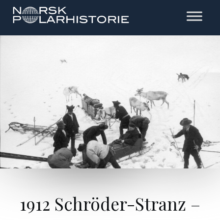
Hopp
til
hovedinnholdet
Polarhistorie
1912 Schröder-Stranz –