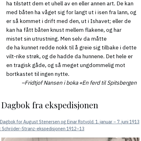
ha tilstøtt dem et uhell av en eller annen art. De kan
med båten ha våget sig for langt ut i isen fra lann, og
er så kommet i drift med den, ut i Ishavet; eller de
kan ha fått båten knust mellem flakene, og har
mistet sin utrustning. Men selv da måtte
de ha kunnet redde nokk til å greie sig tilbake i dette
vilt-rike strøk, og de hadde da hunnene. Det hele er
en tragisk gåde, og så meget ungdommelig mot
bortkastet til ingen nytte.
Fridtjof Nansen i boka
«En ferd til Spitsbergen
Dagbok fra ekspedisjonen
Dagbok for August Stenersen og Einar Rotvold. 1. januar – 7. juni 1913
: Schröder-Stranz-ekspedisjonen 1912–13