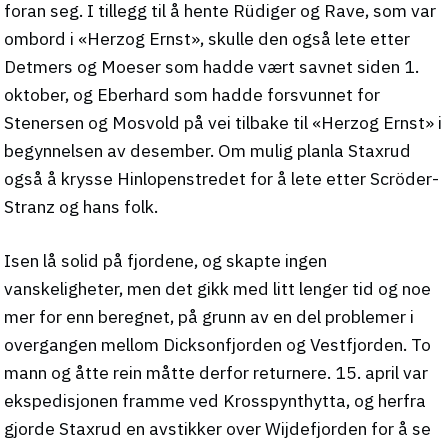
foran seg. I tillegg til å hente Rüdiger og Rave, som var
ombord i «Herzog Ernst», skulle den også lete etter
Detmers og Moeser som hadde vært savnet siden 1.
oktober, og Eberhard som hadde forsvunnet for
Stenersen og Mosvold på vei tilbake til «Herzog Ernst» i
begynnelsen av desember. Om mulig planla Staxrud
også å krysse Hinlopenstredet for å lete etter Scröder-
Stranz og hans folk.
Isen lå solid på fjordene, og skapte ingen
vanskeligheter, men det gikk med litt lenger tid og noe
mer for enn beregnet, på grunn av en del problemer i
overgangen mellom Dicksonfjorden og Vestfjorden. To
mann og åtte rein måtte derfor returnere. 15. april var
ekspedisjonen framme ved Krosspynthytta, og herfra
gjorde Staxrud en avstikker over Wijdefjorden for å se