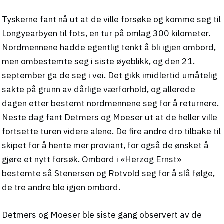
Tyskerne fant nå ut at de ville forsøke og komme seg til
Longyearbyen til fots, en tur på omlag 300 kilometer.
Nordmennene hadde egentlig tenkt å bli igjen ombord,
men ombestemte seg i siste øyeblikk, og den 21.
september ga de seg i vei. Det gikk imidlertid umåtelig
sakte på grunn av dårlige værforhold, og allerede
dagen etter bestemt nordmennene seg for å returnere.
Neste dag fant Detmers og Moeser ut at de heller ville
fortsette turen videre alene. De fire andre dro tilbake til
skipet for å hente mer proviant, for også de ønsket å
gjøre et nytt forsøk. Ombord i «Herzog Ernst»
bestemte så Stenersen og Rotvold seg for å slå følge,
de tre andre ble igjen ombord.
Detmers og Moeser ble siste gang observert av de