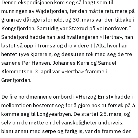
Denne ekspedisjonen kom seg så langt som til
munningen av Wijdefjorden, før den måtte returnere på
grunn av dårlige isforhold, og 30. mars var den tilbake i
Kongsfjorden. Samtidig var Staxrud på vei nordover. I
Sandefjord hadde han leid hvalfangeren «Hertha», han
lastet så opp i Tromsø og dro videre til Alta hvor han
hentet tyve kjørerein, og dessuten tok med seg de tre
samene Per Hansen, Johannes Kerni og Samuel
Klemmetsen. 3. april var «Hertha» framme i
Grønfjorden.
De fire nordmennene ombord i «Herzog Ernst» hadde i
mellomtiden bestemt seg for å gjøre nok et forsøk på å
komme seg til Longyearbyen. De startet 25. mars, og
selv om de møtte en del vanskeligheter underveis,
blant annet med sørpe og farlig is, var de framme den