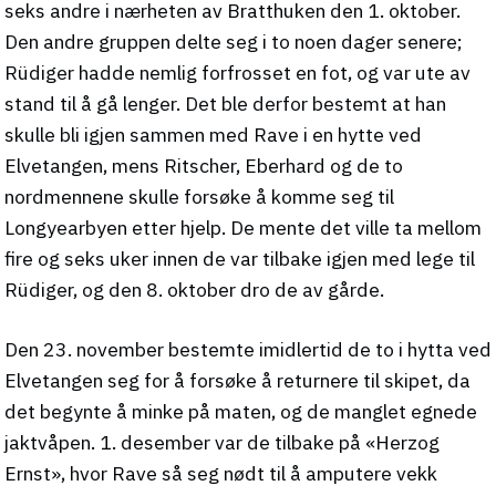
seks andre i nærheten av Bratthuken den 1. oktober.
Den andre gruppen delte seg i to noen dager senere;
Rüdiger hadde nemlig forfrosset en fot, og var ute av
stand til å gå lenger. Det ble derfor bestemt at han
skulle bli igjen sammen med Rave i en hytte ved
Elvetangen, mens Ritscher, Eberhard og de to
nordmennene skulle forsøke å komme seg til
Longyearbyen etter hjelp. De mente det ville ta mellom
fire og seks uker innen de var tilbake igjen med lege til
Rüdiger, og den 8. oktober dro de av gårde.
Den 23. november bestemte imidlertid de to i hytta ved
Elvetangen seg for å forsøke å returnere til skipet, da
det begynte å minke på maten, og de manglet egnede
jaktvåpen. 1. desember var de tilbake på «Herzog
Ernst», hvor Rave så seg nødt til å amputere vekk