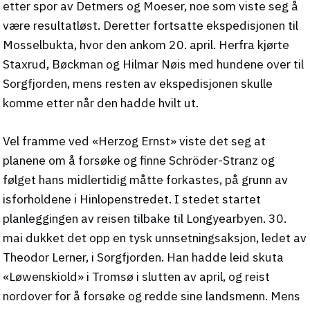
etter spor av Detmers og Moeser, noe som viste seg å
være resultatløst. Deretter fortsatte ekspedisjonen til
Mosselbukta, hvor den ankom 20. april. Herfra kjørte
Staxrud, Bøckman og Hilmar Nøis med hundene over til
Sorgfjorden, mens resten av ekspedisjonen skulle
komme etter når den hadde hvilt ut.
Vel framme ved «Herzog Ernst» viste det seg at
planene om å forsøke og finne Schröder-Stranz og
følget hans midlertidig måtte forkastes, på grunn av
isforholdene i Hinlopenstredet. I stedet startet
planleggingen av reisen tilbake til Longyearbyen. 30.
mai dukket det opp en tysk unnsetningsaksjon, ledet av
Theodor Lerner, i Sorgfjorden. Han hadde leid skuta
«Løwenskiold» i Tromsø i slutten av april, og reist
nordover for å forsøke og redde sine landsmenn. Mens