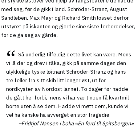
et stykke østover ved hjelp av fangstbåtene de hadde
med seg, før de gikk i land. Schröder-Stranz, August
Sandleben, Max Mayr og Richard Smith losset derfor
utstyret på iskanten og gjorde sine siste forberedelser,
før de ga seg av gårde.
Så underlig tilfeldig dette livet kan være. Mens
vi lå der og drev i tåka, gikk på samme dagen den
ulykkelige tyske løitnant Schröder-Stranz og hans
tre feller fra sitt skib litt lenger øst, ut for
nordkysten av Nordost lannet. To dager før hadde
de gått her forbi, mens vi har vært noen få kvartmil
borte uten å se dem. Hadde vi møtt dem, kunde vi
vel ha kanske ha avverget en stor tragedie
Fridtjof Nansen i boka
«En ferd til Spitsbergen»