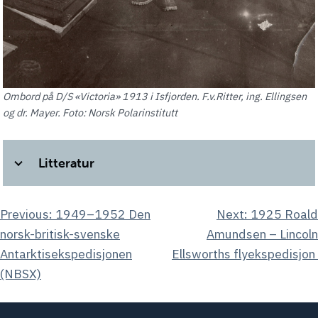
Ombord på D/S «Victoria» 1913 i Isfjorden. F.v.Ritter, ing. Ellingsen
og dr. Mayer. Foto: Norsk Polarinstitutt
Litteratur
Innleggsnavigasjon
Previous:
1949–1952 Den
Next:
1925 Roald
norsk-britisk-svenske
Amundsen – Lincoln
Antarktisekspedisjonen
Ellsworths flyekspedisjon
(NBSX)