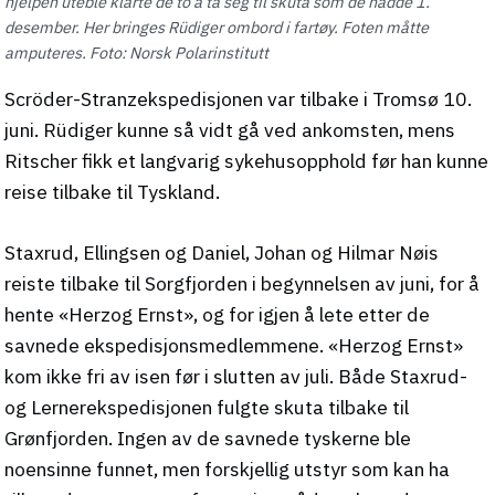
hjelpen uteble klarte de to å ta seg til skuta som de nådde 1.
desember. Her bringes Rüdiger ombord i fartøy. Foten måtte
amputeres. Foto: Norsk Polarinstitutt
Scröder-Stranzekspedisjonen var tilbake i Tromsø 10.
juni. Rüdiger kunne så vidt gå ved ankomsten, mens
Ritscher fikk et langvarig sykehusopphold før han kunne
reise tilbake til Tyskland.
Staxrud, Ellingsen og Daniel, Johan og Hilmar Nøis
reiste tilbake til Sorgfjorden i begynnelsen av juni, for å
hente «Herzog Ernst», og for igjen å lete etter de
savnede ekspedisjonsmedlemmene. «Herzog Ernst»
kom ikke fri av isen før i slutten av juli. Både Staxrud-
og Lernerekspedisjonen fulgte skuta tilbake til
Grønfjorden. Ingen av de savnede tyskerne ble
noensinne funnet, men forskjellig utstyr som kan ha