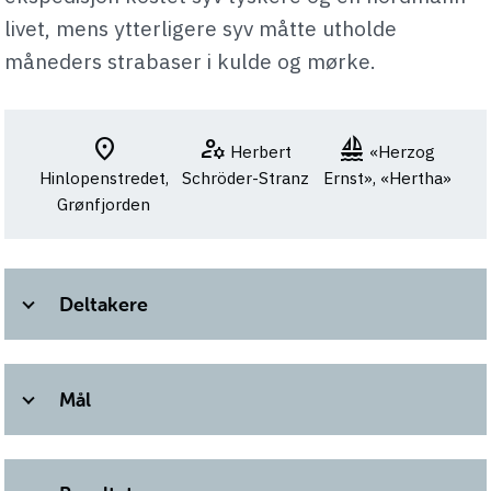
livet, mens ytterligere syv måtte utholde
måneders strabaser i kulde og mørke.
location_on
manage_accounts
sailing
Herbert
«Herzog
Hinlopenstredet,
Schröder-Stranz
Ernst», «Hertha»
Grønfjorden
Deltakere
Mål