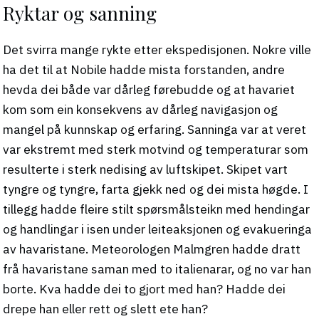
Ryktar og sanning
Det svirra mange rykte etter ekspedisjonen. Nokre ville
ha det til at Nobile hadde mista forstanden, andre
hevda dei både var dårleg førebudde og at havariet
kom som ein konsekvens av dårleg navigasjon og
mangel på kunnskap og erfaring. Sanninga var at veret
var ekstremt med sterk motvind og temperaturar som
resulterte i sterk nedising av luftskipet. Skipet vart
tyngre og tyngre, farta gjekk ned og dei mista høgde. I
tillegg hadde fleire stilt spørsmålsteikn med hendingar
og handlingar i isen under leiteaksjonen og evakueringa
av havaristane. Meteorologen Malmgren hadde dratt
frå havaristane saman med to italienarar, og no var han
borte. Kva hadde dei to gjort med han? Hadde dei
drepe han eller rett og slett ete han?