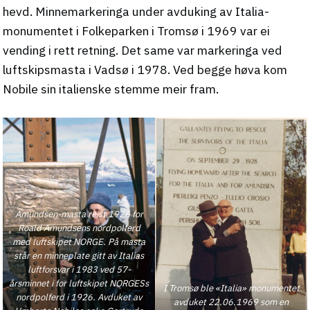
hevd. Minnemarkeringa under avduking av Italia-
monumentet i Folkeparken i Tromsø i 1969 var ei
vending i rett retning. Det same var markeringa ved
luftskipsmasta i Vadsø i 1978. Ved begge høva kom
Nobile sin italienske stemme meir fram.
Amundsen-masta reist 1926 for
Roald Amundsens nordpolferd
med luftskipet NORGE. På masta
står en minneplate gitt av Italias
luftforsvar i 1983 ved 57-
årsminnet i for luftskipet NORGESs
I Tromsø ble «Italia» monumentet
nordpolferd i 1926. Avduket av
avduket 22.06.1969 som en