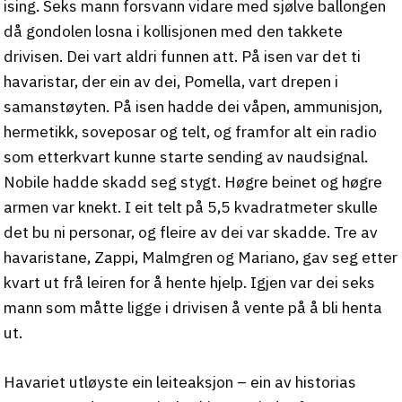
ising. Seks mann forsvann vidare med sjølve ballongen
då gondolen losna i kollisjonen med den takkete
drivisen. Dei vart aldri funnen att. På isen var det ti
havaristar, der ein av dei, Pomella, vart drepen i
samanstøyten. På isen hadde dei våpen, ammunisjon,
hermetikk, soveposar og telt, og framfor alt ein radio
som etterkvart kunne starte sending av naudsignal.
Nobile hadde skadd seg stygt. Høgre beinet og høgre
armen var knekt. I eit telt på 5,5 kvadratmeter skulle
det bu ni personar, og fleire av dei var skadde. Tre av
havaristane, Zappi, Malmgren og Mariano, gav seg etter
kvart ut frå leiren for å hente hjelp. Igjen var dei seks
mann som måtte ligge i drivisen å vente på å bli henta
ut.
Havariet utløyste ein leiteaksjon – ein av historias