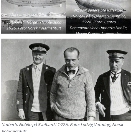
N1 som senere ble luftskipet
«Norge» på flyplassen Ciampino,
1926. (Foto: Centro
Luftskipet «Norge» i Ny-Ålesund
Documentazione Umberto Nobile,
1926. Foto: Norsk Polarinstitutt
Museo Storico Aeronautica
Militare, Vigna di Valle)
Umberto Nobile på Svalbard i 1926. Foto: Ludvig Varming, Norsk
Polarinstitutt