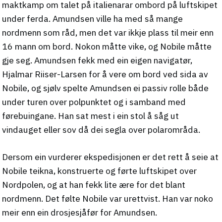
maktkamp om talet på italienarar ombord på luftskipet
under ferda. Amundsen ville ha med så mange
nordmenn som råd, men det var ikkje plass til meir enn
16 mann om bord. Nokon måtte vike, og Nobile måtte
gje seg. Amundsen fekk med ein eigen navigatør,
Hjalmar Riiser-Larsen for å vere om bord ved sida av
Nobile, og sjølv spelte Amundsen ei passiv rolle både
under turen over polpunktet og i samband med
førebuingane. Han sat mest i ein stol å såg ut
vindauget eller sov då dei segla over polarområda.
Dersom ein vurderer ekspedisjonen er det rett å seie at
Nobile teikna, konstruerte og førte luftskipet over
Nordpolen, og at han fekk lite ære for det blant
nordmenn. Det følte Nobile var urettvist. Han var noko
meir enn ein drosjesjåfør for Amundsen.