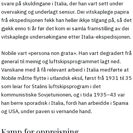
svare på skuldingane i Italia, der han vart sett under
overvaking og underlagt sensur. Dei vitskaplege papira
frå ekspedisjonen fekk han heller ikkje tilgang på, så det
gjekk enno ti år før det kom ei samla framstilling av dei
vitskaplege undersøkingane etter Italia-ekspedisjonen.
Nobile vart «persona non grata». Han vart degradert frå
general til meinig og luftskipsprogrammet lagt ned.
Vanskane med å få relevant arbeid i Italia medførte at
Nobile måtte flytte i utlandsk eksil, først frå 1931 til 35
som leiar for Stalins luftskipsprogram i det
kommunistiske Sovjetunionen, og i tida 1935–43 var
han berre sporadisk i Italia, fordi han arbeidde i Spania
og USA, under paven si vernande hand.
Kamp for oppreisning