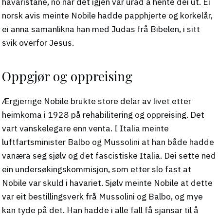
havaristane, no når det igjen var uråd å hente dei ut. Ei
norsk avis meinte Nobile hadde papphjerte og korkelår,
ei anna samanlikna han med Judas frå Bibelen, i sitt
svik overfor Jesus.
Oppgjør og oppreising
Ærgjerrige Nobile brukte store delar av livet etter
heimkoma i 1928 på rehabilitering og oppreising. Det
vart vanskelegare enn venta. I Italia meinte
luftfartsminister Balbo og Mussolini at han både hadde
vanæra seg sjølv og det fascistiske Italia. Dei sette ned
ein undersøkingskommisjon, som etter slo fast at
Nobile var skuld i havariet. Sjølv meinte Nobile at dette
var eit bestillingsverk frå Mussolini og Balbo, og mye
kan tyde på det. Han hadde i alle fall få sjansar til å