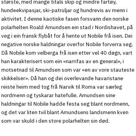
største, med mange titals skip og mindre fartøy,
hundeekvipasjar, ski-patruljar og hundrevis av menn i
aktivitet. I denne kaotiske fasen forsvann den norske
polarhelten Roald Amundsen ein stad i Nordishavet, på
veg i ein fransk flybåt for å hente ut Nobile frå isen. Dei
negative norske haldningar overfor Nobile forverra seg.
Då Nobile kom velberga frå isen etter vel 40 døgn, vart
han karakterisert som ein «narrifas av en general», i
motsetnad til Amundsen som var «en av vore stauteste
skikkelser». Då han og dei overlevande havaristane
reiste heim med tog frå Narvik til Roma var særleg
nordmenn og tyskarar hatefulle. Amundsen sine
haldningar til Nobile hadde festa seg blant nordmenn,
og det var liten tvil blant Amundsens landsmenn kven
som var skuld i den store polarhelten sin død.