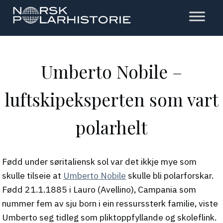
Hopp
til
hovedinnholdet
Polarhistorie
Umberto Nobile –
luftskipeksperten som vart
polarhelt
Fødd under søritaliensk sol var det ikkje mye som
skulle tilseie at
Umberto Nobile
skulle bli polarforskar.
Fødd 21.1.1885 i Lauro (Avellino), Campania som
nummer fem av sju born i ein ressurssterk familie, viste
Umberto seg tidleg som pliktoppfyllande og skoleflink.