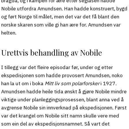
bragda, og i kampen for ære etter seglasen hadde
Nobile utfordra Amundsen. Han hadde konstruert, bygd
og ført Norge til målet, men det var det få blant den
norske skaren som ville gi han ære for. Amundsen var
helten.
Urettvis behandling av Nobile
I tillegg var det fleire episodar før, under og etter
ekspedisjonen som hadde provosert Amundsen, noko
han la ut om i boka
Mitt liv som polarforsker
i 1927.
Amundsen hadde heile tida ønskt å gjøre Nobile mindre
viktige under planleggingsprosessen, blant anna ved å
avgrense Nobile sin innverknad på ekspedisjonen. Først
var det krangel om Nobile sitt namn skulle vere med
som ein del av ekspedisjonsnamnet. Så vart det