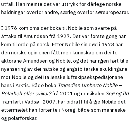
utfall. Han meinte det var uttrykk for dårlege norske
haldningar overfor andre, særleg overfor søreuropearar.
I 1976 kom omsider boka til Nobile som svarte på
åttaka til Amundsen frå 1927. Det var første gong han
kom til orde på norsk. Etter Nobile sin død i 1978 har
den norske opinionen fått meir kunnskap om dei to
aktørane Amundsen og Nobile, og det har igjen ført til ei
nyansering av dei hatske og angstbitarske skuldingane
mot Nobile og dei italienske luftskipsekspedisjonane
hans i Arktis. Både boka
Tragedien Umberto Nobile –
Polarhelt eller svikar?
frå 2001 og musikalen
Snø og Ild
framført i Vadsø i 2007, har bidratt til å gje Nobile det
ettermælet han fortente i Noreg, både som menneske
og polarforskar.