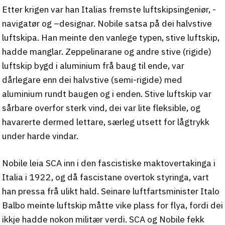
Etter krigen var han Italias fremste luftskipsingeniør, -
navigatør og –designar. Nobile satsa på dei halvstive
luftskipa. Han meinte den vanlege typen, stive luftskip,
hadde manglar. Zeppelinarane og andre stive (rigide)
luftskip bygd i aluminium frå baug til ende, var
dårlegare enn dei halvstive (semi-rigide) med
aluminium rundt baugen og i enden. Stive luftskip var
sårbare overfor sterk vind, dei var lite fleksible, og
havarerte dermed lettare, særleg utsett for lågtrykk
under harde vindar.
Nobile leia SCA inn i den fascistiske maktovertakinga i
Italia i 1922, og då fascistane overtok styringa, vart
han pressa frå ulikt hald. Seinare luftfartsminister Italo
Balbo meinte luftskip måtte vike plass for flya, fordi dei
ikkje hadde nokon militær verdi. SCA og Nobile fekk