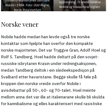
Umberto Nobiles enke Gertrude
oppreisning. Til stede General
Nobile i 1984. Foto: Odd Rogne,
Nobile og Viseadmiral Viglieri.
Norsk Polarinstitutt
Norske vener
Nobile hadde medan han levde også tre norske
kontaktar som hjelpte han overfor den kompakte
norske majoriteten. Det var Tryggve Gran, Adolf Hoel og
Rolf S. Tandberg. Hoel hadde deltatt på den sovjet-
russiske isbrytaren Krasin under redningsaksjonen,
medan Tandberg deltok i ein sledeekspedisjon på
Svalbard etter havaristane. Begge skulle få føle på
kroppen den norske vreide overfor Nobile i
avisdebattar på 50-, 60- og 70-talet. Hoel meinte
mellom anna det var ille at italienarane skulle bli skulda
for kannibalisme og elles karakterisert med rasistiske