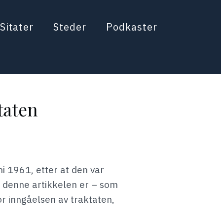
Sitater
Steder
Podkaster
taten
i 1961, etter at den var
or denne artikkelen er – som
or inngåelsen av traktaten,