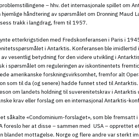
lemstillingene – hhv. det internasjonale spillet om Anta
n hjemlige håndtering av spørsmålet om Dronning Maud La
osess trakk i langdrag, frem til 1957.
ynte etterkrigstiden med Fredskonferansen i Paris i 1945
nitetsspørsmålet i Antarktis. Konferansen ble imidlertid
i av vesentlig betydning for den videre utvikling i Antarkt
sk i spørsmålet om reguleringen av iskontinentets fremtidi
pede amerikanske forskningsvirksomhet, fremfor alt Ope
n som til da (og senere) hadde funnet sted til Antarktis.
son om landets holdning til suverenitetskrav i Antarktis
ske krav eller forslag om en internasjonal Antarktis-kon
 det såkalte «Condominium-forslaget», som ble fremsatt i 
A foreslo her at disse – sammen med USA – opprettet et
en blandet mottagelse. Norge og flere andre var sterkt imo