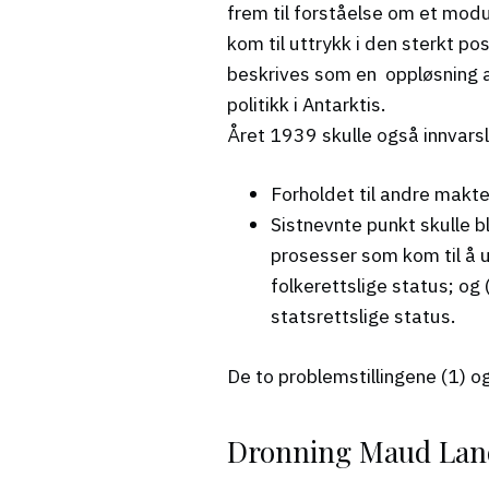
frem til forståelse om et modu
kom til uttrykk i den sterkt p
beskrives som en oppløsning 
politikk i Antarktis.
Året 1939 skulle også innvarsle
Forholdet til andre makter
Sistnevnte punkt skulle bl
prosesser som kom til å 
folkerettslige status; o
statsrettslige status.
De to problemstillingene (1) 
Dronning Maud Lands 