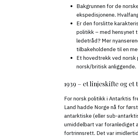
Bakgrunnen for de norske
ekspedisjonene. Hvalfan
Er den forslitte karakter
politikk – med hensynet
ledetråd? Mer nyanserend
tilbakeholdende til en mer
Et hovedtrekk ved norsk p
norsk/britisk anliggende.
1939 – et linjeskifte og et
For norsk politikk i Antarktis
Land hadde Norge nå for første
antarktiske (eller sub-antarkt
umiddelbart var foranlediget
fortrinnsrett. Det var imidler