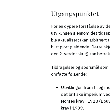
Utgangspunktet
For en dypere forståelse av de
utviklingen gjennom det tidssp
ble aktualisert (kan arbitrært 
blitt gjort gjeldende. Dette s
den 2. verdenskrig) kan betrakt
Tildragelser og spørsmål som 
omfatte følgende:
Utviklingen frem til og m
det britiske imperium ve
Norges krav i 1928 (Bouv
krav i 1939.