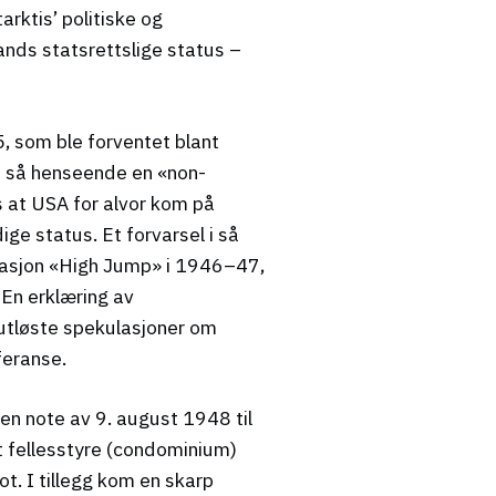
rktis’ politiske og
nds statsrettslige status –
, som ble forventet blant
 i så henseende en «non-
is at USA for alvor kom på
ge status. Et forvarsel i så
rasjon «High Jump» i 1946–47,
 En erklæring av
 utløste spekulasjoner om
feranse.
en note av 9. august 1948 til
 fellesstyre (condominium)
t. I tillegg kom en skarp