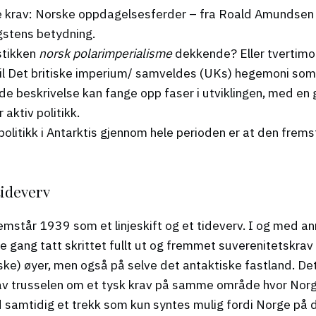
 krav: Norske oppdagelsesferder – fra Roald Amundsen 
gstens betydning.
istikken
norsk polarimperialisme
dekkende? Eller tvertimot
 til Det britiske imperium/ samveldes (UKs) hegemoni s
e beskrivelse kan fange opp faser i utviklingen, med en 
 aktiv politikk.
olitikk i Antarktis gjennom hele perioden er at den fremst
 tideverv
 fremstår 1939 som et linjeskift og et tideverv. I og med
 gang tatt skrittet fullt ut og fremmet suverenitetskrav
iske) øyer, men også på selve det antaktiske fastland. De
 av trusselen om et tysk krav på samme område hvor Norg
tid samtidig et trekk som kun syntes mulig fordi Norge p