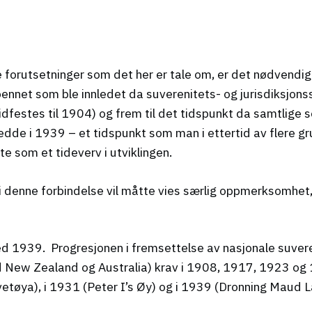
 forutsetninger som det her er tale om, er det nødvendig
ennet som ble innledet da suverenitets- og jurisdiksjons
tidfestes til 1904) og frem til det tidspunkt da samtlige
kjedde i 1939 – et tidspunkt som man i ettertid av flere 
e som et tideverv i utviklingen.
i denne forbindelse vil måtte vies særlig oppmerksomhet,
ed 1939. Progresjonen i fremsettelse av nasjonale suvere
d New Zealand og Australia) krav i 1908, 1917, 1923 og 
etøya), i 1931 (Peter I’s Øy) og i 1939 (Dronning Maud L