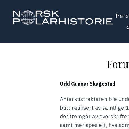
Hopp
til
Pers
hovedinnholdet
Polarhistorie
Foru
Odd Gunnar Skagestad
Antarktistraktaten ble und
blitt ratifisert av samtlig
det fremgår av overskriften
samt mer spesielt, hva so