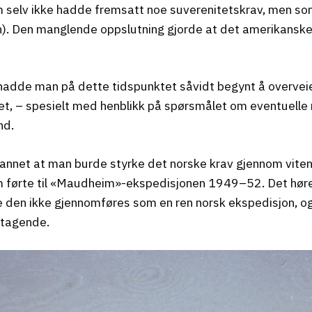
m selv ikke hadde fremsatt noe suverenitetskrav, men s
). Den manglende oppslutning gjorde at det amerikanske f
 hadde man på dette tidspunktet såvidt begynt å overve
et, – spesielt med henblikk på spørsmålet om eventuelle nor
nd.
t annet at man burde styrke det norske krav gjennom vite
 førte til «Maudheim»-ekspedisjonen 1949–52. Det hører 
 den ikke gjennomføres som en ren norsk ekspedisjon, o
etagende.