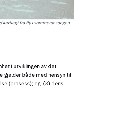
d kartlagt fra fly i sommersesongen
et i utviklingen av det
e gjelder både med hensyn til
else (prosess); og (3) dens