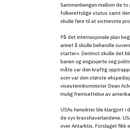
Sammenhengen mellom de to prob
folkerettslige status samt de
skulle føre til at sistnevnte pr
På det internasjonale plan beg
annet å skulle behandle suvere
starter». Derimot skulle det bl
banen og engasjerte seg politi
måte var den kraftig opptrap
som var den største ekspedisjo
viseutenriksminister Dean Ache
mulig fremsettelse av amerikan
USAs hensikter ble klargjort i
de syv kravshaverlandene. US
over Antarktis. Forslaget fikk 