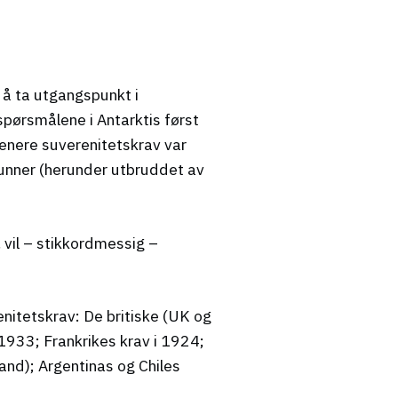
 å ta utgangspunkt i
spørsmålene i Antarktis først
 senere suverenitetskrav var
grunner (herunder utbruddet av
 vil – stikkordmessig –
nitetskrav: De britiske (UK og
1933; Frankrikes krav i 1924;
and); Argentinas og Chiles