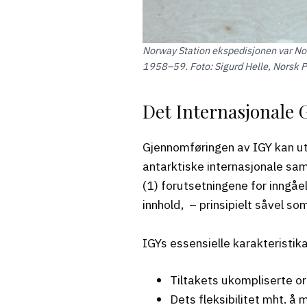
Norway Station ekspedisjonen var Nor
1958–59. Foto: Sigurd Helle, Norsk Po
Det Internasjonale G
Gjennomføringen av IGY kan ute
antarktiske internasjonale sam
(1) forutsetningene for inngåel
innhold, – prinsipielt såvel so
IGYs essensielle karakteristik
Tiltakets ukompliserte o
Dets fleksibilitet mht. å