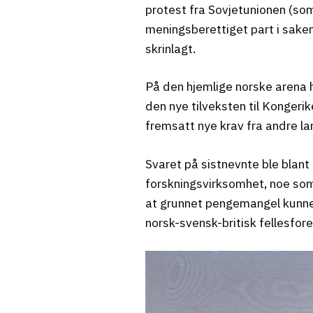
protest fra Sovjetunionen (so
meningsberettiget part i saken
skrinlagt.
På den hjemlige norske arena
den nye tilveksten til Kongerik
fremsatt nye krav fra andre la
Svaret på sistnevnte ble blan
forskningsvirksomhet, noe som
at grunnet pengemangel kunne
norsk-svensk-britisk fellesfor