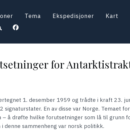
oner
Tema
Ekspedisjoner
Kart
tsetninger for Antarktistrak
ertegnet 1. desember 1959 og trådte i kraft 23. jun
e 12 signaturstater. En av disse var Norge. Temaet f
 – å drøfte hvilke forutsetninger som lå til grunn f
m i denne sammenheng var norsk politikk.