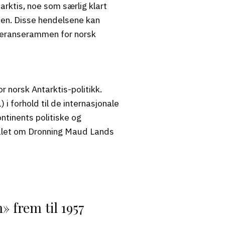
rktis, noe som særlig klart
onen. Disse hendelsene kan
eferanserammen for norsk
r norsk Antarktis-politikk.
 i forhold til de internasjonale
ntinents politiske og
smålet om Dronning Maud Lands
» frem til 1957