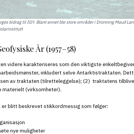
ges bidrag til IGY. Blant annet ble store områder i Dronning Maud Lan
larinstitutt
eofysiske År (1957–58)
n videre karakteriseres som den viktigste enkeltbegivenh
arbeidsmønster, inkludert selve Antarktistraktaten. Dett
sen av traktaten (tilretteleggelse); (2) traktatens tilbliv
m materielt (virksomheter).
a er blitt beskrevet stikkordmessig som følger:
rganisasjon
 møte nye muligheter