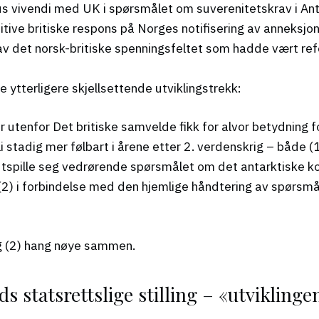
s vivendi med UK i spørsmålet om suverenitetskrav i Anta
ositive britiske respons på Norges notifisering av anneksj
av det norsk-britiske spenningsfeltet som hadde vært r
 ytterligere skjellsettende utviklingstrekk:
 utenfor Det britiske samvelde fikk for alvor betydning fo
i stadig mer følbart i årene etter 2. verdenskrig – både (1)
utspille seg vedrørende spørsmålet om det antarktiske ko
g (2) i forbindelse med den hjemlige håndtering av spør
og (2) hang nøye sammen.
statsrettslige stilling – «utviklingen