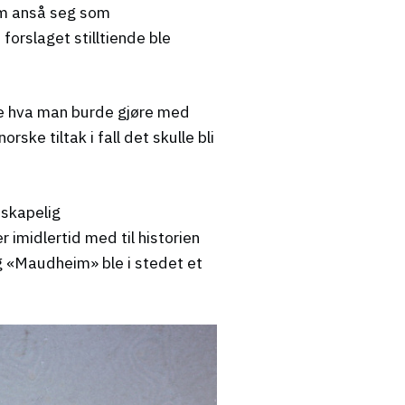
om anså seg som
orslaget stilltiende ble
ie hva man burde gjøre med
ske tiltak i fall det skulle bli
nskapelig
imidlertid med til historien
g «Maudheim» ble i stedet et